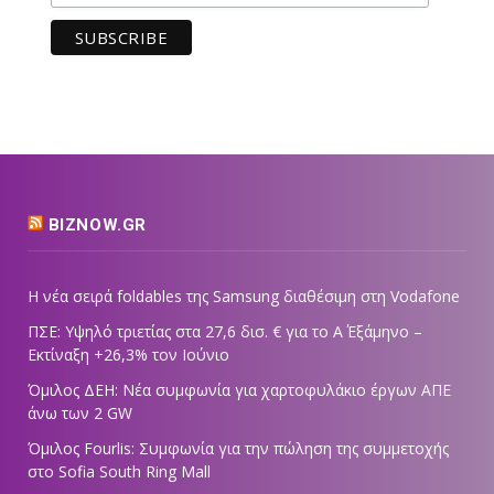
BIZNOW.GR
Η νέα σειρά foldables της Samsung διαθέσιμη στη Vodafone
ΠΣΕ: Υψηλό τριετίας στα 27,6 δισ. € για το Α΄ Εξάμηνο –
Εκτίναξη +26,3% τον Ιούνιο
Όμιλος ΔΕΗ: Νέα συμφωνία για χαρτοφυλάκιο έργων ΑΠΕ
άνω των 2 GW
Όμιλος Fourlis: Συμφωνία για την πώληση της συμμετοχής
στο Sofia South Ring Mall