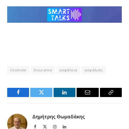
Cosmote
Insurance
ασφάλεια
ασφάλιση
Facebook
Twitter
LinkedIn
Email
Copy
Link
Δημήτρης Θωμαδάκης
Facebook
X
Instagram
LinkedIn