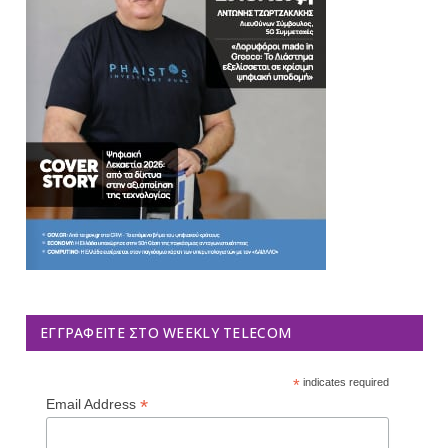
ΕΓΓΡΑΦΕΊΤΕ ΣΤΟ WEEKLY TELECOM
*
indicates required
*
Email Address