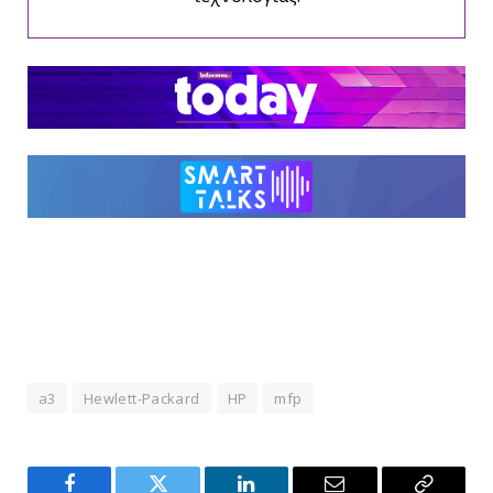
a3
Hewlett-Packard
HP
mfp