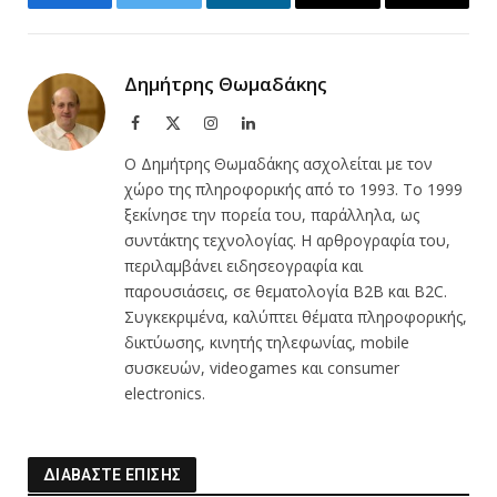
Facebook
Twitter
LinkedIn
Email
Copy
Link
Δημήτρης Θωμαδάκης
Facebook
X
Instagram
LinkedIn
(Twitter)
Ο Δημήτρης Θωμαδάκης ασχολείται με τον
χώρο της πληροφορικής από το 1993. Το 1999
ξεκίνησε την πορεία του, παράλληλα, ως
συντάκτης τεχνολογίας. Η αρθρογραφία του,
περιλαμβάνει ειδησεογραφία και
παρουσιάσεις, σε θεματολογία B2B και B2C.
Συγκεκριμένα, καλύπτει θέματα πληροφορικής,
δικτύωσης, κινητής τηλεφωνίας, mobile
συσκευών, videogames και consumer
electronics.
ΔΙΑΒΑΣΤΕ ΕΠΙΣΗΣ