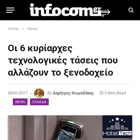
Home
News
»
Οι 6 κυρίαρχες
τεχνολογικές τάσεις που
αλλάζουν το ξενοδοχείο
08/01/2017
By
Δημήτρης Θωμαδάκης
5 Mins Read
NEWS
ΕΛΛΆΔΑ