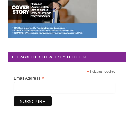
ΕΓΓΡΑΦΕΊΤΕ ΣΤΟ WEEKLY TELECOM
*
indicates required
*
Email Address