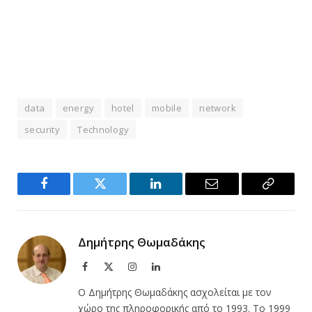
data
energy
hotel
mobile
network
security
Technology
Facebook
Twitter
LinkedIn
Email
Copy
Link
Δημήτρης Θωμαδάκης
Facebook
X
Instagram
LinkedIn
(Twitter)
Ο Δημήτρης Θωμαδάκης ασχολείται με τον
χώρο της πληροφορικής από το 1993. Το 1999