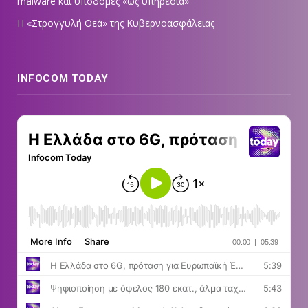
malware και υποδομές «ως υπηρεσία»
Η «Στρογγυλή Θεά» της Κυβερνοασφάλειας
INFOCOM TODAY