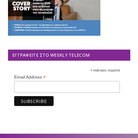
ΕΓΓΡΑΦΕΊΤΕ ΣΤΟ WEEKLY TELECOM
*
indicates required
*
Email Address