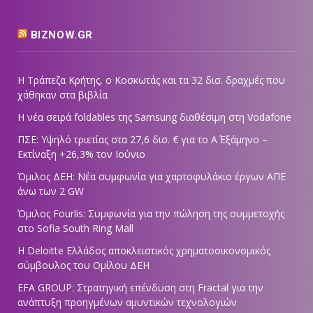
BIZNOW.GR
Η Τράπεζα Κρήτης, ο Κοσκωτάς και τα 32 δισ. δραχμές που
χάθηκαν στα βιβλία
Η νέα σειρά foldables της Samsung διαθέσιμη στη Vodafone
ΠΣΕ: Υψηλό τριετίας στα 27,6 δισ. € για το Α΄ Εξάμηνο –
Εκτίναξη +26,3% τον Ιούνιο
Όμιλος ΔΕΗ: Νέα συμφωνία για χαρτοφυλάκιο έργων ΑΠΕ
άνω των 2 GW
Όμιλος Fourlis: Συμφωνία για την πώληση της συμμετοχής
στο Sofia South Ring Mall
Η Deloitte Ελλάδος αποκλειστικός χρηματοοικονομικός
σύμβουλος του Ομίλου ΔΕΗ
EFA GROUP: Στρατηγική επένδυση στη Fractal για την
ανάπτυξη προηγμένων αμυντικών τεχνολογιών