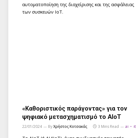
αυτοματοποίηση της διαχείρισης και της ασφάλειας
των συσκευών IoT.
«Καθοριστικός παράγοντας» για τον
ψηφιακό μετασχηματισμό το AIoT
22/01/2024
By
Χρήστος Κοτσακάς
3 Mins Read
ai
it
Το AIoT (ή AI4IoT), ένας συνδυασμός τεχνητής