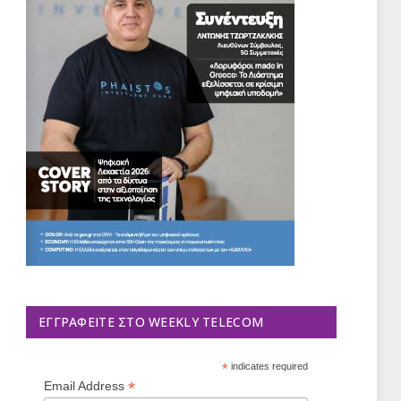
ΕΓΓΡΑΦΕΊΤΕ ΣΤΟ WEEKLY TELECOM
*
indicates required
*
Email Address