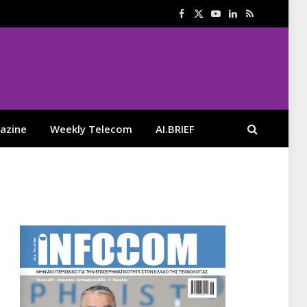
Facebook
X
YouTube
LinkedIn
RSS
(Twitter)
azine
Weekly Telecom
AI.BRIEF