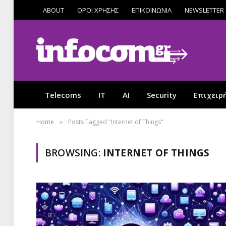
ABOUT
ΟΡΟΙ ΧΡΗΣΗΣ
ΕΠΙΚΟΙΝΩΝΙΑ
NEWSLETTER
Telecoms
IT
AI
Security
Επιχειρ
Home
Posts Tagged "Internet of Things"
»
BROWSING:
INTERNET OF THINGS