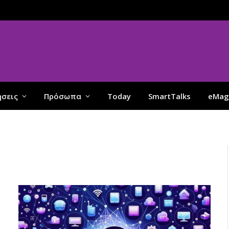
ήσεις
Πρόσωπα
Today
SmartTalks
eMag