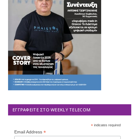
ΕΓΓΡΑΦΕΊΤΕ ΣΤΟ WEEKLY TELECOM
*
indicates required
*
Email Address