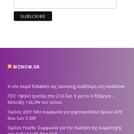
BIZNOW.GR
Η νέα σειρά foldables της Samsung διαθέσιμη στη Vodafone
ΠΣΕ: Υψηλό τριετίας στα 27,6 δισ. € για το Α΄ Εξάμηνο –
Εκτίναξη +26,3% τον Ιούνιο
Όμιλος ΔΕΗ: Νέα συμφωνία για χαρτοφυλάκιο έργων ΑΠΕ
άνω των 2 GW
Όμιλος Fourlis: Συμφωνία για την πώληση της συμμετοχής
στο Sofia South Ring Mall