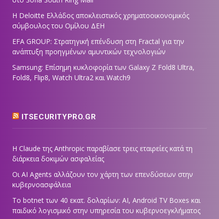
Η Deloitte Ελλάδος αποκλειστικός χρηματοοικονομικός
σύμβουλος του Ομίλου ΔΕΗ
EFA GROUP: Στρατηγική επένδυση στη Fractal για την
ανάπτυξη προηγμένων αμυντικών τεχνολογιών
Samsung: Επίσημη κυκλοφορία των Galaxy Z Fold8 Ultra,
Fold8, Flip8, Watch Ultra2 και Watch9
ITSECURITYPRO.GR
Η Claude της Anthropic παραβίασε τρεις εταιρείες κατά τη
διάρκεια δοκιμών ασφαλείας
Οι AI Agents αλλάζουν τον χάρτη των επενδύσεων στην
κυβερνοασφάλεια
Το botnet των 40 εκατ. δολαρίων: AI, Android TV Boxes και
παιδικό λογισμικό στην υπηρεσία του κυβερνοεγκλήματος