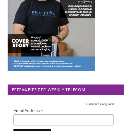
ΕΓΓΡΑΦΕΊΤΕ ΣΤΟ WEEKLY TELECOM
*
indicates required
*
Email Address