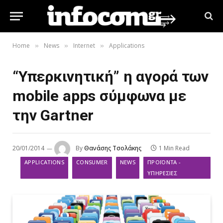
Home
News
Internet
Applications
»
»
»
“Υπερκινητική” η αγορά των
mobile apps σύμφωνα με
την Gartner
20/01/2014
By
Θανάσης Τσολάκης
1 Min Read
APPLICATIONS
CONSUMER
NEWS
ΠΡΟΪΌΝΤΑ -
ΥΠΗΡΕΣΊΕΣ