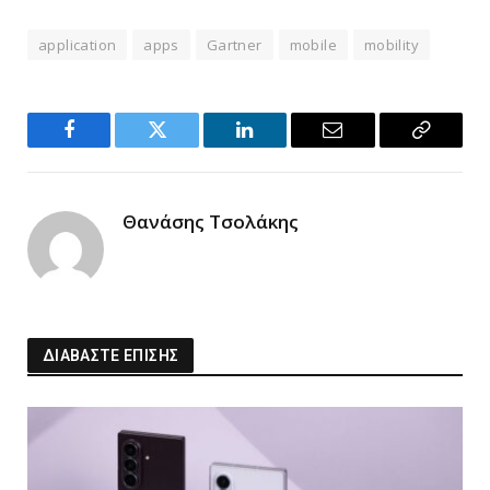
application
apps
Gartner
mobile
mobility
Facebook
Twitter
LinkedIn
Email
Copy
Link
Θανάσης Τσολάκης
ΔΙΑΒΑΣΤΕ ΕΠΙΣΗΣ