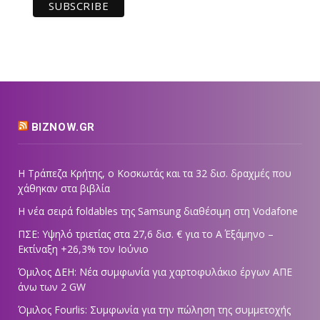
BIZNOW.GR
Η Τράπεζα Κρήτης, ο Κοσκωτάς και τα 32 δισ. δραχμές που
χάθηκαν στα βιβλία
Η νέα σειρά foldables της Samsung διαθέσιμη στη Vodafone
ΠΣΕ: Υψηλό τριετίας στα 27,6 δισ. € για το Α΄ Εξάμηνο –
Εκτίναξη +26,3% τον Ιούνιο
Όμιλος ΔΕΗ: Νέα συμφωνία για χαρτοφυλάκιο έργων ΑΠΕ
άνω των 2 GW
Όμιλος Fourlis: Συμφωνία για την πώληση της συμμετοχής