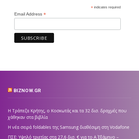
*
indicates required
*
Email Address
BIZNOW.GR
Η Τράπεζα Κρήτης, ο Κοσκωτάς και τα 32 δισ. δραχμές που
χάθηκαν στα βιβλία
Η νέα σειρά foldables της Samsung διαθέσιμη στη Vodafone
ΠΣΕ: Υψηλό τριετίας στα 27,6 δισ. € για το Α΄ Εξάμηνο –