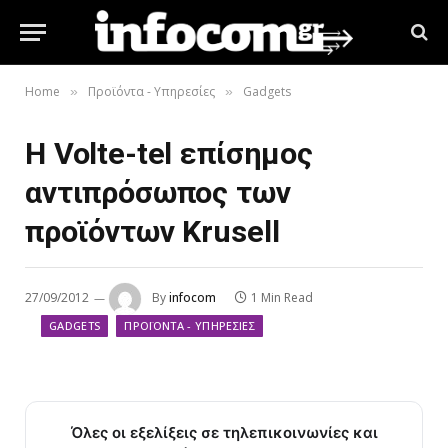
Home
Προϊόντα - Υπηρεσίες
Gadgets
»
»
Η Volte-tel επίσημος
αντιπρόσωπος των
προϊόντων Krusell
27/09/2012
By
infocom
1 Min Read
GADGETS
ΠΡΟΪΌΝΤΑ - ΥΠΗΡΕΣΊΕΣ
Όλες οι εξελίξεις σε τηλεπικοινωνίες και