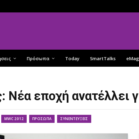
ήσεις
Πρόσωπα
Today
SmartTalks
eMag
 Νέα εποχή ανατέλλει γ
MWC 2012
ΠΡΌΣΩΠΑ
ΣΥΝΕΝΤΕΎΞΕΙΣ