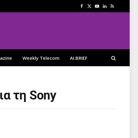
Facebook
X
YouTube
LinkedIn
RSS
(Twitter)
azine
Weekly Telecom
AI.BRIEF
ια τη Sony