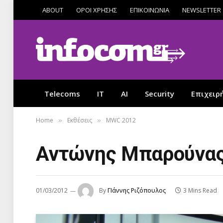
ABOUT
ΟΡΟΙ ΧΡΗΣΗΣ
ΕΠΙΚΟΙΝΩΝΙΑ
NEWSLETTER
Telecoms
IT
AI
Security
Επιχειρ
Home
Εκθέσεις
MWC 2012
»
»
Αντώνης Μπαρούνας:
01/03/2012
By
ΓΙάννης Ριζόπουλος
3 Mins Read