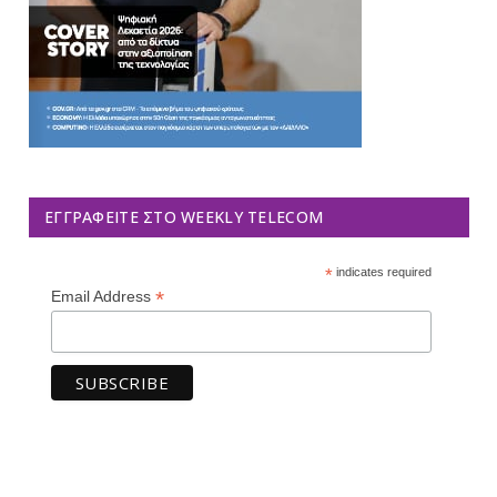
ΕΓΓΡΑΦΕΊΤΕ ΣΤΟ WEEKLY TELECOM
*
indicates required
*
Email Address