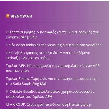
BIZNOW.GR
Η Τράπεζα Κρήτης, ο Κοσκωτάς και τα 32 δισ. δραχμές που
χάθηκαν στα βιβλία
Η νέα σειρά foldables της Samsung διαθέσιμη στη Vodafone
ΠΣΕ: Υψηλό τριετίας στα 27,6 δισ. € για το Α΄ Εξάμηνο –
Εκτίναξη +26,3% τον Ιούνιο
Όμιλος ΔΕΗ: Νέα συμφωνία για χαρτοφυλάκιο έργων ΑΠΕ
άνω των 2 GW
Όμιλος Fourlis: Συμφωνία για την πώληση της συμμετοχής
στο Sofia South Ring Mall
Η Deloitte Ελλάδος αποκλειστικός χρηματοοικονομικός
σύμβουλος του Ομίλου ΔΕΗ
EFA GROUP: Στρατηγική επένδυση στη Fractal για την