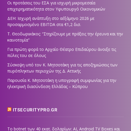
Οι προτάσεις του ΕΣΑ για ισχυρή μικρομεσαία
επιχειρηματικότητα στον Υφυπουργό Οικονομικών
ΔΕΗ: Ισχυρή ανάπτυξη στο α΄εξάμηνο 2026 με
προσαρμοσμένο EBITDA στα €1,2 δισ.
Τ. Θεοδωρικάκος: “Στηρίζουμε με πράξεις την έρευνα και την
καινοτομία”
Για πρώτη φορά το Αρχαίο Θέατρο Επιδαύρου άνοιξε τις
πύλες του σε όλους
Σύσκεψη υπό τον Κ. Μητσοτάκη για τις αποζημιώσεις των
πυρόπληκτων περιοχών της Δ. Αττικής
Παρουσία Κ. Μητσοτάκη η υπογραφή συμφωνίας για την
ηλεκτρική διασύνδεση Ελλάδας – Κύπρου
ITSECURITYPRO.GR
Το botnet των 40 εκατ. δολαρίων: AI, Android TV Boxes και