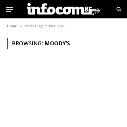
Home
Posts Tagged "Moody’s"
»
BROWSING:
MOODY’S