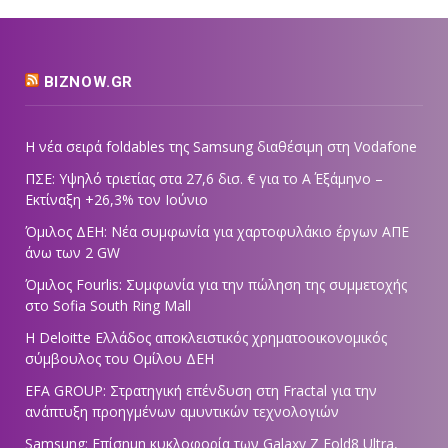
BIZNOW.GR
Η νέα σειρά foldables της Samsung διαθέσιμη στη Vodafone
ΠΣΕ: Υψηλό τριετίας στα 27,6 δισ. € για το Α΄ Εξάμηνο –
Εκτίναξη +26,3% τον Ιούνιο
Όμιλος ΔΕΗ: Νέα συμφωνία για χαρτοφυλάκιο έργων ΑΠΕ
άνω των 2 GW
Όμιλος Fourlis: Συμφωνία για την πώληση της συμμετοχής
στο Sofia South Ring Mall
Η Deloitte Ελλάδος αποκλειστικός χρηματοοικονομικός
σύμβουλος του Ομίλου ΔΕΗ
EFA GROUP: Στρατηγική επένδυση στη Fractal για την
ανάπτυξη προηγμένων αμυντικών τεχνολογιών
Samsung: Επίσημη κυκλοφορία των Galaxy Z Fold8 Ultra,