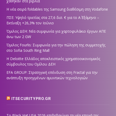
χάθηκαν στα βιβλία
Η νέα σειρά foldables της Samsung διαθέσιμη στη Vodafone
ΠΣΕ: Υψηλό τριετίας στα 27,6 δισ. € για το Α΄ Εξάμηνο –
Εκτίναξη +26,3% τον Ιούνιο
Όμιλος ΔΕΗ: Νέα συμφωνία για χαρτοφυλάκιο έργων ΑΠΕ
άνω των 2 GW
Όμιλος Fourlis: Συμφωνία για την πώληση της συμμετοχής
στο Sofia South Ring Mall
Η Deloitte Ελλάδος αποκλειστικός χρηματοοικονομικός
σύμβουλος του Ομίλου ΔΕΗ
EFA GROUP: Στρατηγική επένδυση στη Fractal για την
ανάπτυξη προηγμένων αμυντικών τεχνολογιών
ITSECURITYPRO.GR
Το Black Hat USA 2026 επιβεβαιώνει τη νέα εποχή της