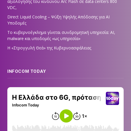
αξιολόγησης του κινδύνου Arc Flash σε data centers 800
VDC,
Direct Liquid Cooling – Ψύξη Υψηλής Απόδοσης για AI
Υποδομές
Το κυβερνοέγκλημα γίνεται συνδρομητική υπηρεσία: AI,
malware και υποδομές «ως υπηρεσία»
Η «Στρογγυλή Θεά» της Κυβερνοασφάλειας
INFOCOM TODAY