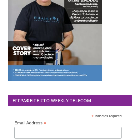
ΕΓΓΡΑΦΕΊΤΕ ΣΤΟ WEEKLY TELECOM
*
indicates required
*
Email Address