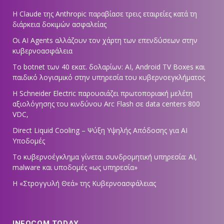
Η Claude της Anthropic παραβίασε τρεις εταιρείες κατά τη
διάρκεια δοκιμών ασφαλείας
Οι AI Agents αλλάζουν τον χάρτη των επενδύσεων στην
κυβερνοασφάλεια
Το botnet των 40 εκατ. δολαρίων: AI, Android TV Boxes και
παιδικό λογισμικό στην υπηρεσία του κυβερνοεγκλήματος
Η Schneider Electric παρουσιάζει πρωτοποριακή μελέτη
αξιολόγησης του κινδύνου Arc Flash σε data centers 800
VDC,
Direct Liquid Cooling – Ψύξη Υψηλής Απόδοσης για AI
Υποδομές
Το κυβερνοέγκλημα γίνεται συνδρομητική υπηρεσία: AI,
malware και υποδομές «ως υπηρεσία»
Η «Στρογγυλή Θεά» της Κυβερνοασφάλειας
INFOCOM TODAY