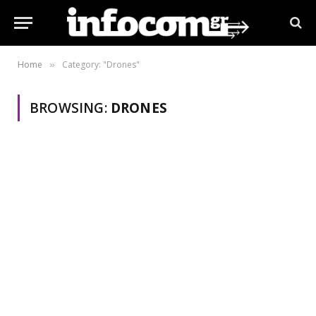
Home
Category: "Drones"
»
BROWSING:
DRONES