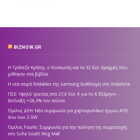
BIZNOW.GR
Η Τράπεζα Κρήτης, ο Κοσκωτάς και τα 32 δισ. δραχμές που
χάθηκαν στα βιβλία
Η νέα σειρά foldables της Samsung διαθέσιμη στη Vodafone
ΠΣΕ: Υψηλό τριετίας στα 27,6 δισ. € για το Α΄ Εξάμηνο –
Εκτίναξη +26,3% τον Ιούνιο
Όμιλος ΔΕΗ: Νέα συμφωνία για χαρτοφυλάκιο έργων ΑΠΕ
άνω των 2 GW
Όμιλος Fourlis: Συμφωνία για την πώληση της συμμετοχής
στο Sofia South Ring Mall