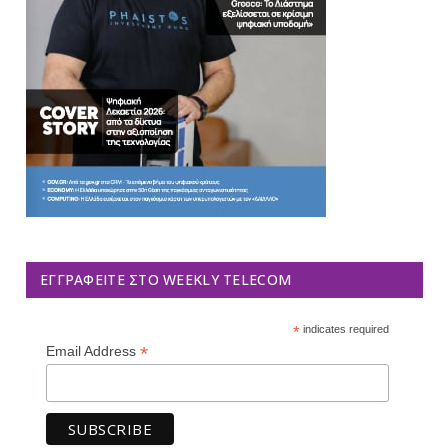
ΕΓΓΡΑΦΕΊΤΕ ΣΤΟ WEEKLY TELECOM
*
indicates required
*
Email Address