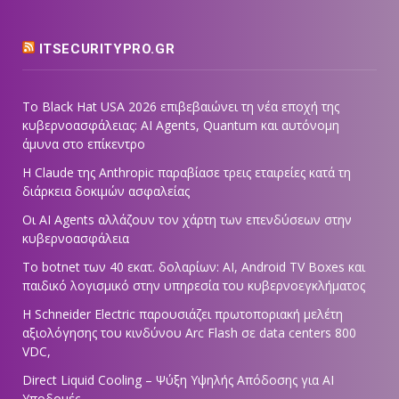
ITSECURITYPRO.GR
Το Black Hat USA 2026 επιβεβαιώνει τη νέα εποχή της
κυβερνοασφάλειας: AI Agents, Quantum και αυτόνομη
άμυνα στο επίκεντρο
Η Claude της Anthropic παραβίασε τρεις εταιρείες κατά τη
διάρκεια δοκιμών ασφαλείας
Οι AI Agents αλλάζουν τον χάρτη των επενδύσεων στην
κυβερνοασφάλεια
Το botnet των 40 εκατ. δολαρίων: AI, Android TV Boxes και
παιδικό λογισμικό στην υπηρεσία του κυβερνοεγκλήματος
Η Schneider Electric παρουσιάζει πρωτοποριακή μελέτη
αξιολόγησης του κινδύνου Arc Flash σε data centers 800
VDC,
Direct Liquid Cooling – Ψύξη Υψηλής Απόδοσης για AI
Υποδομές