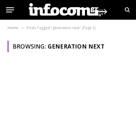
Home
Posts Tagged "generation next" (Page 2)
»
BROWSING:
GENERATION NEXT