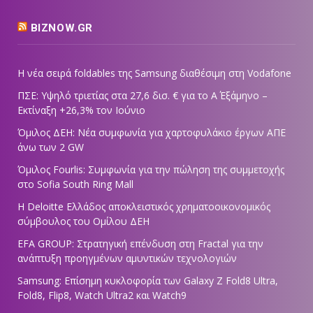
BIZNOW.GR
Η νέα σειρά foldables της Samsung διαθέσιμη στη Vodafone
ΠΣΕ: Υψηλό τριετίας στα 27,6 δισ. € για το Α΄ Εξάμηνο –
Εκτίναξη +26,3% τον Ιούνιο
Όμιλος ΔΕΗ: Νέα συμφωνία για χαρτοφυλάκιο έργων ΑΠΕ
άνω των 2 GW
Όμιλος Fourlis: Συμφωνία για την πώληση της συμμετοχής
στο Sofia South Ring Mall
Η Deloitte Ελλάδος αποκλειστικός χρηματοοικονομικός
σύμβουλος του Ομίλου ΔΕΗ
EFA GROUP: Στρατηγική επένδυση στη Fractal για την
ανάπτυξη προηγμένων αμυντικών τεχνολογιών
Samsung: Επίσημη κυκλοφορία των Galaxy Z Fold8 Ultra,
Fold8, Flip8, Watch Ultra2 και Watch9