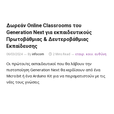
Δωρεάν Online Classrooms του
Generation Νext για εκπαιδευτικούς
Πρωτοβάθμιας & Δευτεροβάθμιας
Εκπαίδευσης
06/03/2024
By
infocom
2 Mins Read
εταιρ. κοιν. ευθύνη
Οι πρώτοι/ες εκπαιδευτικοί που θα λάβουν την
πιστοποίηση Generation Next θα κερδίσουν από ένα
Micro:bit ή ένα Arduino Kit για να πειραματιστούν με τις
νέες τους γνώσεις