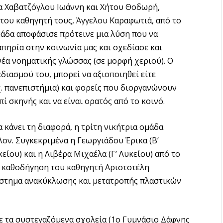
δα Χαβατζόγλου Ιωάννη και Χήτου Θοδωρή,
του καθηγητή τους, Άγγελου Καραφωτιά, από το
άδα αποφάσισε πρότεινε μια λύση που να
πηρία στην κοινωνία μας και σχεδίασε και
έα νοηματικής γλώσσας (σε μορφή χεριού). Ο
διασμού του, μπορεί να αξιοποιηθεί είτε
.χ. πανεπιστήμια) και φορείς που διοργανώνουν
ί σκηνής και να είναι ορατός από το κοινό.
α κάνει τη διαφορά, η τρίτη νικήτρια ομάδα
ον. Συγκεκριμένα η Γεωργιάδου Έρικα (Β’
είου) και η Λιβέρα Μιχαέλα (Γ’ Λυκείου) από το
ν καθοδήγηση του καθηγητή Αριστοτέλη
ύστημα ανακύκλωσης και μετατροπής πλαστικών
ε τα συστεγαζόμενα σχολεία (1ο Γυμνάσιο Δάφνης