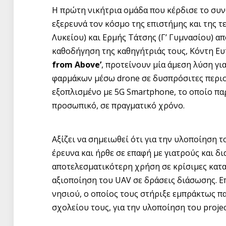
Η πρώτη νικήτρια ομάδα που κέρδισε το συνα
εξερευνά τον κόσμο της επιστήμης και της τε
Λυκείου) και Ερμής Τάτσης (Γ’ Γυμνασίου) α
καθοδήγηση της καθηγήτριάς τους, Κόντη Ευτυ
from Above’
, προτείνουν μία άμεση λύση γ
φαρμάκων μέσω drone σε δυσπρόσιτες περιοχ
εξοπλισμένο με 5G Smartphone, το οποίο πα
προσωπικό, σε πραγματικό χρόνο.
Αξίζει να σημειωθεί ότι για την υλοποίηση 
έρευνα και ήρθε σε επαφή με γιατρούς και δ
αποτελεσματικότερη χρήση σε κρίσιμες κατα
αξιοποίηση του UAV σε δράσεις διάσωσης. Ε
νησιού, ο οποίος τους στήριξε εμπράκτως π
σχολείου τους, για την υλοποίηση του projec