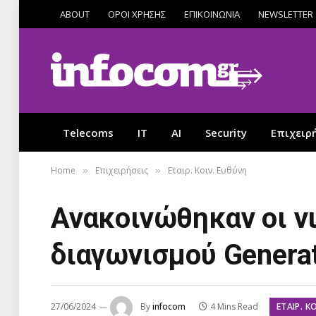
ABOUT
ΟΡΟΙ ΧΡΗΣΗΣ
ΕΠΙΚΟΙΝΩΝΙΑ
NEWSLETTER
Telecoms
IT
AI
Security
Επιχειρ
Home
Επιχειρήσεις
Εταιρ. Κοιν. Ευθύνη
»
»
Ανακοινώθηκαν οι ν
διαγωνισμού Generat
ΕΤΑΙΡ. Κ
27/06/2024
By
infocom
4 Mins Read