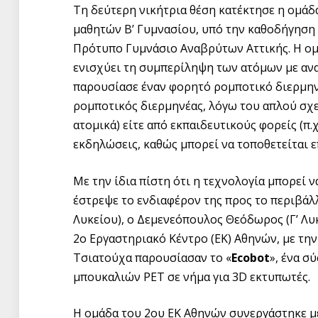
Τη δεύτερη νικήτρια θέση κατέκτησε η ομά
μαθητών Β’ Γυμνασίου, υπό την καθοδήγηση 
Πρότυπο Γυμνάσιο Αναβρύτων Αττικής. Η ομ
ενισχύει τη συμπερίληψη των ατόμων με ανα
παρουσίασε έναν φορητό ρομποτικό διερμην
ρομποτικός διερμηνέας, λόγω του απλού σχε
ατομικά) είτε από εκπαιδευτικούς φορείς (π
εκδηλώσεις, καθώς μπορεί να τοποθετείται επ
Με την ίδια πίστη ότι η τεχνολογία μπορεί ν
έστρεψε το ενδιαφέρον της προς το περιβάλλ
Λυκείου), ο Δεμενεόπουλος Θεόδωρος (Γ’ Λυκ
2ο Εργαστηριακό Κέντρο (ΕΚ) Αθηνών, με τη
Τσιατούχα παρουσίασαν το «
Ecobot
», ένα σ
μπουκαλιών PET σε νήμα για 3D εκτυπωτές.
Η ομάδα του 2ου ΕΚ Αθηνών συνεργάστηκε μ