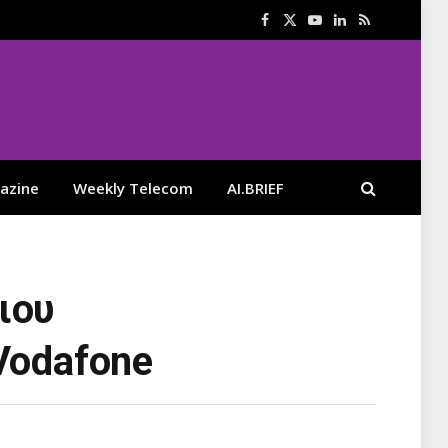
Facebook
X
YouTube
LinkedIn
RSS
(Twitter)
azine
Weekly Telecom
AI.BRIEF
ιου
Vodafone