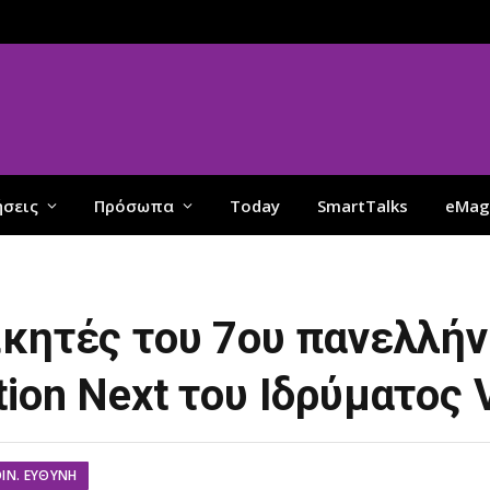
ήσεις
Πρόσωπα
Today
SmartTalks
eMag
ικητές του 7ου πανελλήν
ion Next του Ιδρύματος 
ΟΙΝ. ΕΥΘΎΝΗ