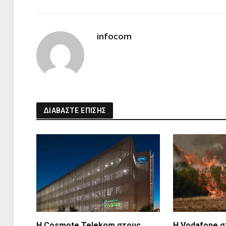
infocom
ΔΙΑΒΑΣΤΕ ΕΠΙΣΗΣ
Η Cosmote Telekom στους
Η Vodafone σ