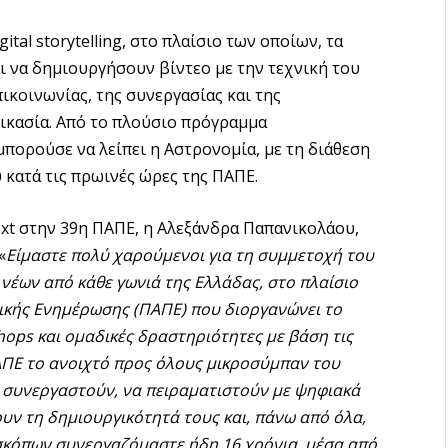
tal storytelling, στο πλαίσιο των οποίων, τα
ι να δημιουργήσουν βίντεο με την τεχνική του
πικοινωνίας, της συνεργασίας και της
ικασία. Από το πλούσιο πρόγραμμα
μπορούσε να λείπει η Αστρονομία, με τη διάθεση
 κατά τις πρωινές ώρες της ΠΑΠΕ.
xt στην 39η ΠΑΠΕ, η Αλεξάνδρα Παπανικολάου,
«
Είμαστε πολύ χαρούμενοι για τη συμμετοχή του
έων από κάθε γωνιά της Ελλάδας, στο πλαίσιο
τικής Ενημέρωσης (ΠΑΠΕ) που διοργανώνει το
hops
και ομαδικές δραστηριότητες με βάση τις
ΑΠΕ το ανοιχτό προς όλους μικροσύμπαν του
να συνεργαστούν, να πειραματιστούν με ψηφιακά
ουν τη δημιουργικότητά τους και, πάνω από όλα,
κόπων συνεργαζόμαστε ήδη 16 χρόνια, μέσα από