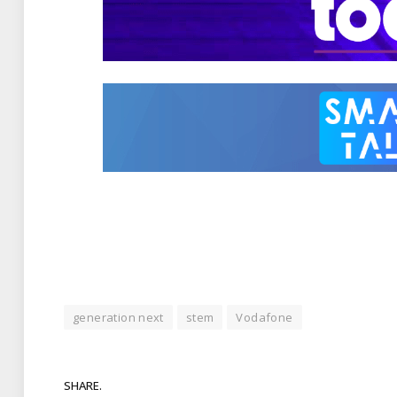
generation next
stem
Vodafone
SHARE.