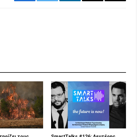
Facebook
Twitter
LinkedIn
Email
Copy
Link
τηρίζει τους
SmartTalks #126: Λευτέρης