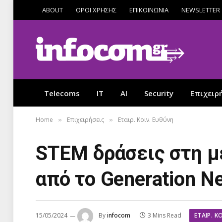
ABOUT
ΟΡΟΙ ΧΡΗΣΗΣ
ΕΠΙΚΟΙΝΩΝΙΑ
NEWSLETTER
Telecoms
IT
AI
Security
Επιχειρ
Home
Επιχειρήσεις
Εταιρ. Κοιν. Ευθύνη
»
»
STEM δράσεις στη 
από το Generation N
ΕΤΑΙΡ. Κ
15/05/2024
By
infocom
3 Mins Read