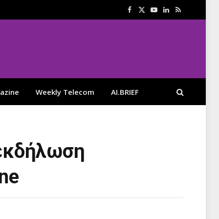
Facebook
X
YouTube
LinkedIn
RSS
(Twitter)
azine
Weekly Telecom
AI.BRIEF
 εκδήλωση
one