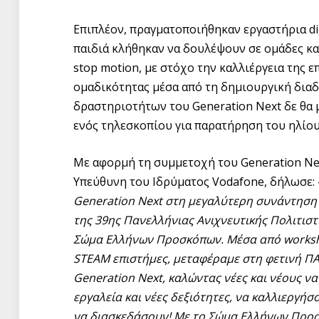
Επιπλέον, πραγματοποιήθηκαν εργαστήρια digi
παιδιά κλήθηκαν να δουλέψουν σε ομάδες κα
stop motion, με στόχο την καλλιέργεια της ε
ομαδικότητας μέσα από τη δημιουργική διαδ
δραστηριοτήτων του Generation Next δε θα 
ενός τηλεσκοπίου για παρατήρηση του ηλίου
Με αφορμή τη συμμετοχή του Generation Ne
Υπεύθυνη του Ιδρύματος Vodafone, δήλωσε: 
Generation
Next
στη μεγαλύτερη συνάντηση ν
της 39ης Πανελλήνιας Ανιχνευτικής Πολιτισ
Σώμα Ελλήνων Προσκόπων. Μέσα από
works
STEAM
επιστήμες, μεταφέραμε στη φετινή Π
Generation
Next
, καλώντας νέες και νέους 
εργαλεία και νέες δεξιότητες, να καλλιεργήσ
να διασκεδάσουν! Με το Σώμα Ελλήνων Προσ