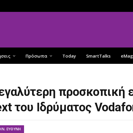
ήσεις
Πρόσωπα
Today
SmartTalks
eMag
μεγαλύτερη προσκοπική
ext του Ιδρύματος Vodaf
ΟΙΝ. ΕΥΘΎΝΗ