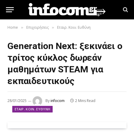
Home
Επιχειρήσεις
Εταιρ. Κοιν. Ευθύνη
»
»
Generation Next: ξεκινάει o
τρίτος κύκλος δωρεάν
μαθημάτων STEΑM για
εκπαιδευτικούς
28/01/2025
By
infocom
2 Mins Read
ΕΤΑΙΡ. ΚΟΙΝ. ΕΥΘΎΝΗ