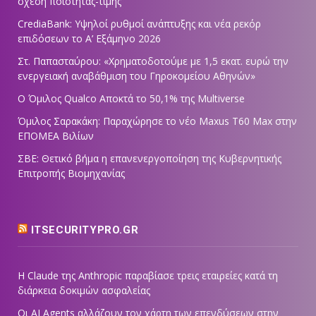
σχέση ποιότητας-τιμής
CrediaBank: Υψηλοί ρυθμοί ανάπτυξης και νέα ρεκόρ
επιδόσεων το Α’ Εξάμηνο 2026
Στ. Παπασταύρου: «Χρηματοδοτούμε με 1,5 εκατ. ευρώ την
ενεργειακή αναβάθμιση του Γηροκομείου Αθηνών»
Ο Όμιλος Qualco Αποκτά το 50,1% της Multiverse
Όμιλος Σαρακάκη: Παραχώρησε το νέο Maxus T60 Max στην
ΕΠΟΜΕΑ Βιλίων
ΣΒΕ: Θετικό βήμα η επανενεργοποίηση της Κυβερνητικής
Επιτροπής Βιομηχανίας
ITSECURITYPRO.GR
Η Claude της Anthropic παραβίασε τρεις εταιρείες κατά τη
διάρκεια δοκιμών ασφαλείας
Οι AI Agents αλλάζουν τον χάρτη των επενδύσεων στην