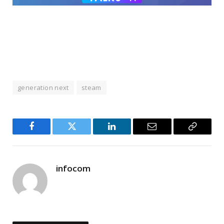
generation next
steam
Facebook
Twitter
LinkedIn
Email
Copy
Link
infocom