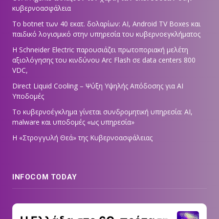
κυβερνοασφάλεια
Το botnet των 40 εκατ. δολαρίων: AI, Android TV Boxes και
παιδικό λογισμικό στην υπηρεσία του κυβερνοεγκλήματος
Η Schneider Electric παρουσιάζει πρωτοποριακή μελέτη
αξιολόγησης του κινδύνου Arc Flash σε data centers 800
VDC,
Direct Liquid Cooling – Ψύξη Υψηλής Απόδοσης για AI
Υποδομές
Το κυβερνοέγκλημα γίνεται συνδρομητική υπηρεσία: AI,
malware και υποδομές «ως υπηρεσία»
Η «Στρογγυλή Θεά» της Κυβερνοασφάλειας
INFOCOM TODAY