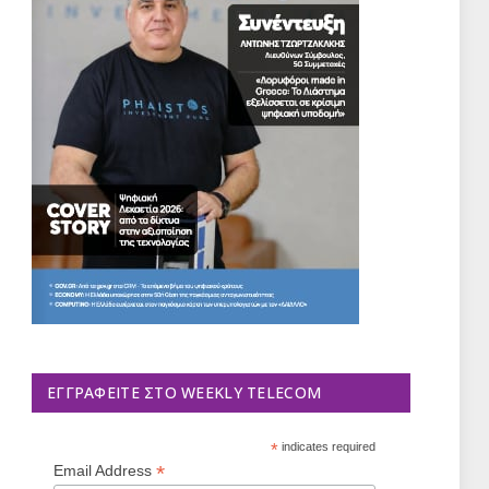
ΕΓΓΡΑΦΕΊΤΕ ΣΤΟ WEEKLY TELECOM
*
indicates required
*
Email Address