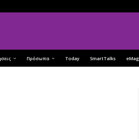
ήσεις
Πρόσωπα
Today
SmartTalks
eMag