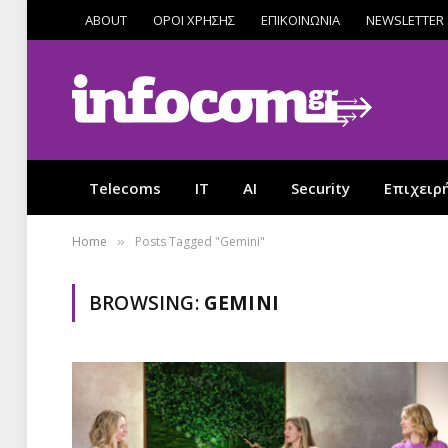
ABOUT
ΟΡΟΙ ΧΡΗΣΗΣ
ΕΠΙΚΟΙΝΩΝΙΑ
NEWSLETTER
Telecoms
IT
AI
Security
Επιχειρ
Home
Posts Tagged "Gemini"
»
BROWSING:
GEMINI