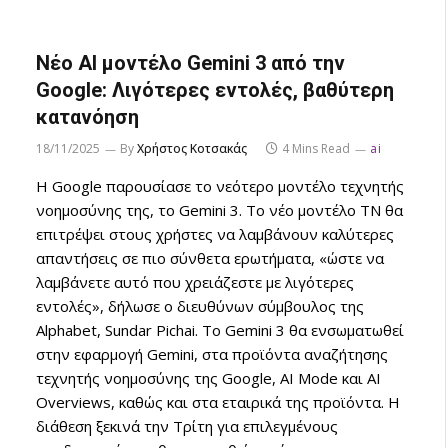
Νέο AI μοντέλο Gemini 3 από την
Google: Λιγότερες εντολές, βαθύτερη
κατανόηση
18/11/2025
By
Χρήστος Κοτσακάς
4 Mins Read
ai
Η Google παρουσίασε το νεότερο μοντέλο τεχνητής
νοημοσύνης της, το Gemini 3. Το νέο μοντέλο ΤΝ θα
επιτρέψει στους χρήστες να λαμβάνουν καλύτερες
απαντήσεις σε πιο σύνθετα ερωτήματα, «ώστε να
λαμβάνετε αυτό που χρειάζεστε με λιγότερες
εντολές», δήλωσε ο διευθύνων σύμβουλος της
Alphabet, Sundar Pichai. Το Gemini 3 θα ενσωματωθεί
στην εφαρμογή Gemini, στα προϊόντα αναζήτησης
τεχνητής νοημοσύνης της Google, AI Mode και AI
Overviews, καθώς και στα εταιρικά της προϊόντα. Η
διάθεση ξεκινά την Τρίτη για επιλεγμένους