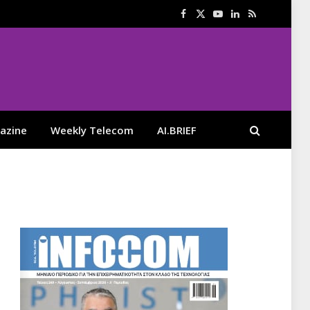
Facebook
X
YouTube
LinkedIn
RSS
(Twitter)
azine
Weekly Telecom
AI.BRIEF