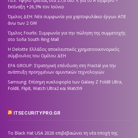
ΠΣΕ: Υψηλό τριετίας στα 27,6 δισ. € για το Α΄ Εξάμηνο –
Εκτίναξη +26,3% τον Ιούνιο
Όμιλος ΔΕΗ: Νέα συμφωνία για χαρτοφυλάκιο έργων ΑΠΕ
άνω των 2 GW
Όμιλος Fourlis: Συμφωνία για την πώληση της συμμετοχής
στο Sofia South Ring Mall
Η Deloitte Ελλάδος αποκλειστικός χρηματοοικονομικός
σύμβουλος του Ομίλου ΔΕΗ
EFA GROUP: Στρατηγική επένδυση στη Fractal για την
ανάπτυξη προηγμένων αμυντικών τεχνολογιών
Samsung: Επίσημη κυκλοφορία των Galaxy Z Fold8 Ultra,
Fold8, Flip8, Watch Ultra2 και Watch9
ITSECURITYPRO.GR
Το Black Hat USA 2026 επιβεβαιώνει τη νέα εποχή της