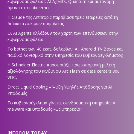
κυβερνοασφάλειας: AI Agents, Quantum και αυτόνομη
άμυνα στο επίκεντρο
Η Claude της Anthropic παραβίασε τρεις εταιρείες κατά τη
διάρκεια δοκιμών ασφαλείας
Οι AI Agents αλλάζουν τον χάρτη των επενδύσεων στην
κυβερνοασφάλεια
Το botnet των 40 εκατ. δολαρίων: AI, Android TV Boxes και
παιδικό λογισμικό στην υπηρεσία του κυβερνοεγκλήματος
Η Schneider Electric παρουσιάζει πρωτοποριακή μελέτη
αξιολόγησης του κινδύνου Arc Flash σε data centers 800
VDC,
Direct Liquid Cooling – Ψύξη Υψηλής Απόδοσης για AI
Υποδομές
Το κυβερνοέγκλημα γίνεται συνδρομητική υπηρεσία: AI,
malware και υποδομές «ως υπηρεσία»
INFOCOM TODAY