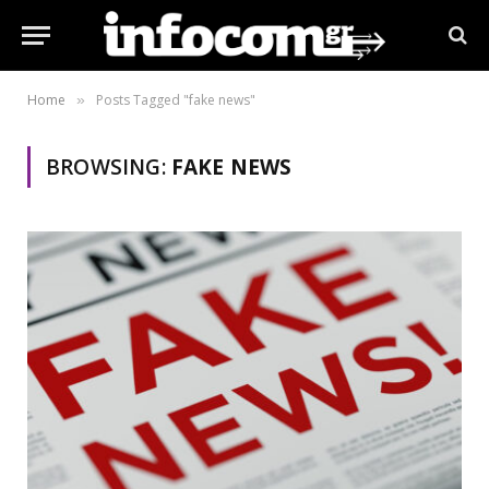
Home
Posts Tagged "fake news"
»
BROWSING:
FAKE NEWS