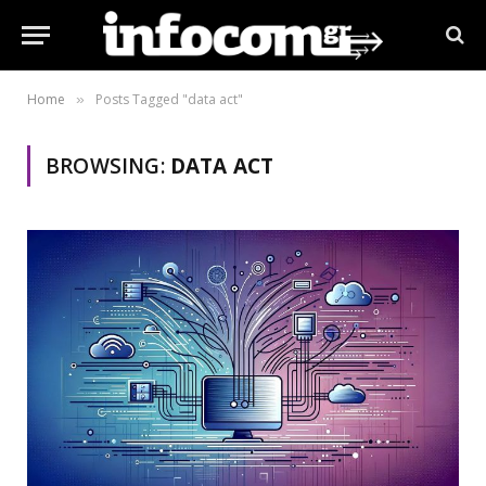
Home
Posts Tagged "data act"
»
BROWSING:
DATA ACT