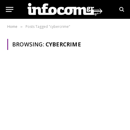
Home
Posts Tagged "cybercrime"
»
BROWSING:
CYBERCRIME