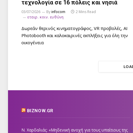
τεχνολογία σε 16 πόλεις και νησιά
03/07/2026
By
infocom
2 Mins Read
εταιρ. κοιν. ευθύνη
Δωρεάν θερινός κινηματογράφος, VR προβολές, AI
Photobooth και καλοκαιρινές εκπλήξεις για όλη την
οικογένεια
LOA
BIZNOW.GR
Ν. Χαρδαλιάς: «Μηδενική ανοχή για τους υπαίτιους της