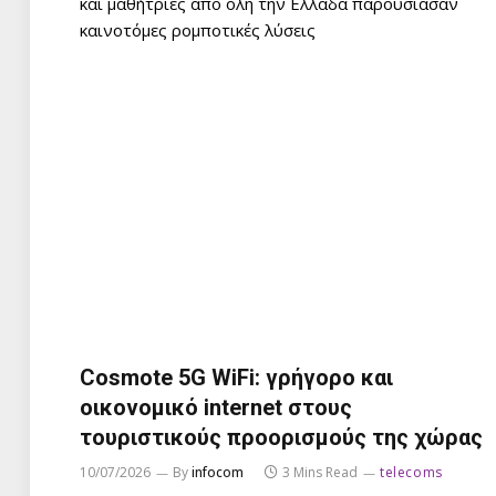
και μαθήτριες από όλη την Ελλάδα παρουσίασαν
καινοτόμες ρομποτικές λύσεις
Cosmote 5G WiFi: γρήγορο και
οικονομικό internet στους
τουριστικούς προορισμούς της χώρας
10/07/2026
By
infocom
3 Mins Read
telecoms