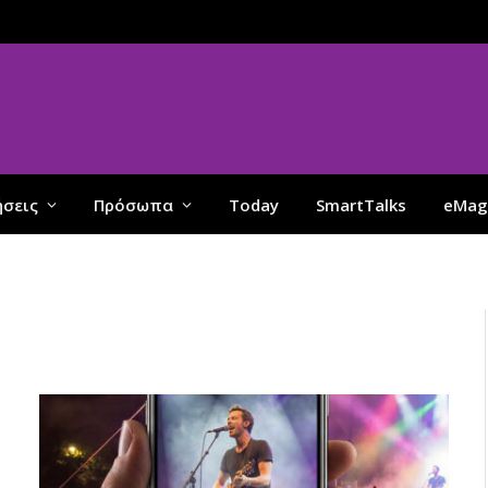
ήσεις
Πρόσωπα
Today
SmartTalks
eMag