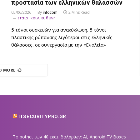
προστασία των ελληνικών θαλασσών
05/06/2026
By
infocom
2 Mins Read
εταιρ. κοιν. ευθύνη
5 τόνοι συσκευών για ανακύκλωση, 5 τόνοι
πλαστικής ρύπανσης λιγότεροι στις ελληνικές
θάλασσες, σε συνεργασία με την «Εναλεία»
D MORE
ITSECURITYPRO.GR
Το botnet των 40 εκατ. δολαρίων: AI, Android TV Boxes