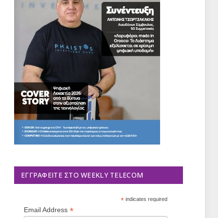
ΕΓΓΡΑΦΕΊΤΕ ΣΤΟ WEEKLY TELECOM
*
indicates required
*
Email Address