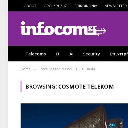
ABOUT
ΟΡΟΙ ΧΡΗΣΗΣ
ΕΠΙΚΟΙΝΩΝΙΑ
NEWSLETTER
Telecoms
IT
AI
Security
Επιχειρ
Home
Posts Tagged "COSMOTE TELEKOM"
»
BROWSING:
COSMOTE TELEKOM