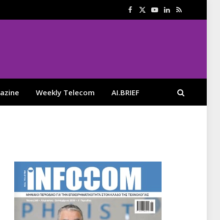
Facebook
X
YouTube
LinkedIn
RSS
(Twitter)
azine
Weekly Telecom
AI.BRIEF