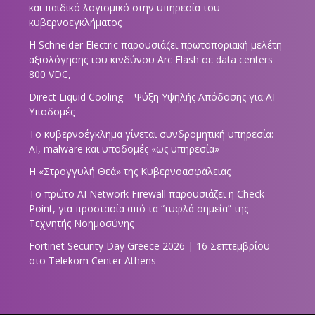
και παιδικό λογισμικό στην υπηρεσία του
κυβερνοεγκλήματος
Η Schneider Electric παρουσιάζει πρωτοποριακή μελέτη
αξιολόγησης του κινδύνου Arc Flash σε data centers
800 VDC,
Direct Liquid Cooling – Ψύξη Υψηλής Απόδοσης για AI
Υποδομές
Το κυβερνοέγκλημα γίνεται συνδρομητική υπηρεσία:
AI, malware και υποδομές «ως υπηρεσία»
Η «Στρογγυλή Θεά» της Κυβερνοασφάλειας
Tο πρώτο AI Network Firewall παρουσιάζει η Check
Point, για προστασία από τα “τυφλά σημεία” της
Τεχνητής Νοημοσύνης
Fortinet Security Day Greece 2026 | 16 Σεπτεμβρίου
στο Telekom Center Athens