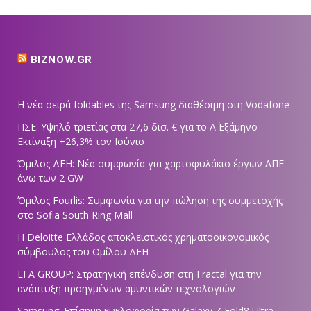
BIZNOW.GR
Η νέα σειρά foldables της Samsung διαθέσιμη στη Vodafone
ΠΣΕ: Υψηλό τριετίας στα 27,6 δισ. € για το Α΄ Εξάμηνο –
Εκτίναξη +26,3% τον Ιούνιο
Όμιλος ΔΕΗ: Νέα συμφωνία για χαρτοφυλάκιο έργων ΑΠΕ
άνω των 2 GW
Όμιλος Fourlis: Συμφωνία για την πώληση της συμμετοχής
στο Sofia South Ring Mall
Η Deloitte Ελλάδος αποκλειστικός χρηματοοικονομικός
σύμβουλος του Ομίλου ΔΕΗ
EFA GROUP: Στρατηγική επένδυση στη Fractal για την
ανάπτυξη προηγμένων αμυντικών τεχνολογιών
Samsung: Επίσημη κυκλοφορία των Galaxy Z Fold8 Ultra,