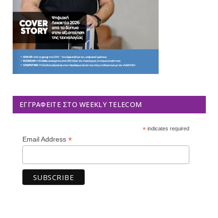
ΕΓΓΡΑΦΕΊΤΕ ΣΤΟ WEEKLY TELECOM
*
indicates required
*
Email Address