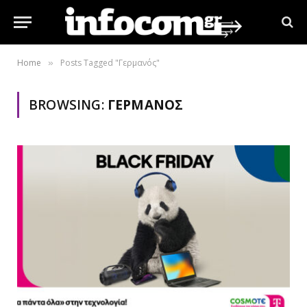
Home
Posts Tagged "Γερμανός"
»
BROWSING:
ΓΕΡΜΑΝΌΣ