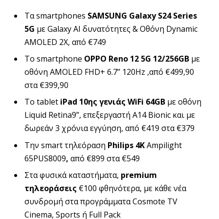
Τα smartphones
SAMSUNG
Galaxy
S
24
Series
5
G
με Galaxy ΑΙ δυνατότητες & Οθόνη Dynamic
AMOLED 2X, από €749
Το smartphone
OPPO
Reno
12 5
G
12/256
GB
με
οθόνη AMOLED FHD+ 6.7’’ 120Hz ,από €499,90
στα €399,90
Το tablet
iPad
10ης γενιάς
WiFi
64
GB
με οθόνη
Liquid Retina9”, επεξεργαστή Α14 Bionic και με
δωρεάν 3 χρόνια εγγύηση, από €419 στα €379
Την smart τηλεόραση
Philips
4
K
Ampilight
65PUS8009
,
από €899 στα €549
Στα φυσικά καταστήματα,
premium
τηλεοράσεις
€100 φθηνότερα, με κάθε νέα
συνδρομή στα προγράμματα Cosmote TV
Cinema, Sports ή Full Pack