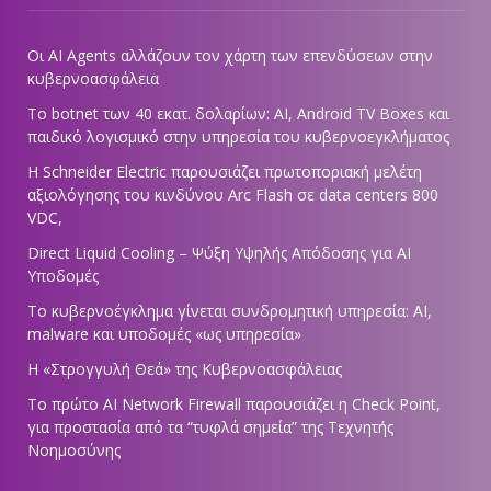
Οι AI Agents αλλάζουν τον χάρτη των επενδύσεων στην
κυβερνοασφάλεια
Το botnet των 40 εκατ. δολαρίων: AI, Android TV Boxes και
παιδικό λογισμικό στην υπηρεσία του κυβερνοεγκλήματος
Η Schneider Electric παρουσιάζει πρωτοποριακή μελέτη
αξιολόγησης του κινδύνου Arc Flash σε data centers 800
VDC,
Direct Liquid Cooling – Ψύξη Υψηλής Απόδοσης για AI
Υποδομές
Το κυβερνοέγκλημα γίνεται συνδρομητική υπηρεσία: AI,
malware και υποδομές «ως υπηρεσία»
Η «Στρογγυλή Θεά» της Κυβερνοασφάλειας
Tο πρώτο AI Network Firewall παρουσιάζει η Check Point,
για προστασία από τα “τυφλά σημεία” της Τεχνητής
Νοημοσύνης