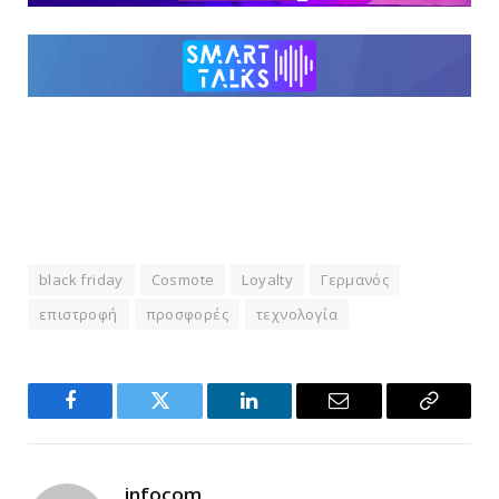
black friday
Cosmote
Loyalty
Γερμανός
επιστροφή
προσφορές
τεχνολογία
Facebook
Twitter
LinkedIn
Email
Copy
Link
infocom