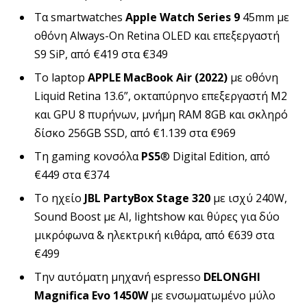
Τα smartwatches
Apple Watch Series 9
45mm με
οθόνη Always-On Retina OLED και επεξεργαστή
S9 SiP, από €419 στα €349
Το laptop
APPLE MacBook Air (2022)
με οθόνη
Liquid Retina 13.6”, οκταπύρηνο επεξεργαστή M2
και GPU 8 πυρήνων, μνήμη RAM 8GB και σκληρό
δίσκο 256GB SSD, από €1.139 στα €969
Τη gaming κονσόλα
PS5
® Digital Edition, από
€449 στα €374
Το ηχείο
JBL PartyBox Stage 320
με ισχύ 240W,
Sound Boost με AI, lightshow και θύρες για δύο
μικρόφωνα & ηλεκτρική κιθάρα, από €639 στα
€499
Την αυτόματη μηχανή espresso
DELONGHI
Magnifica
Evo
1450
W
με ενσωματωμένο μύλο