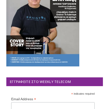
ΕΓΓΡΑΦΕΊΤΕ ΣΤΟ WEEKLY TELECOM
*
indicates required
*
Email Address