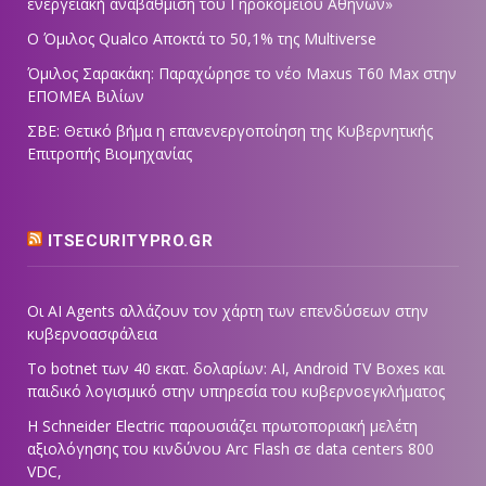
ενεργειακή αναβάθμιση του Γηροκομείου Αθηνών»
Ο Όμιλος Qualco Αποκτά το 50,1% της Multiverse
Όμιλος Σαρακάκη: Παραχώρησε το νέο Maxus T60 Max στην
ΕΠΟΜΕΑ Βιλίων
ΣΒΕ: Θετικό βήμα η επανενεργοποίηση της Κυβερνητικής
Επιτροπής Βιομηχανίας
ITSECURITYPRO.GR
Οι AI Agents αλλάζουν τον χάρτη των επενδύσεων στην
κυβερνοασφάλεια
Το botnet των 40 εκατ. δολαρίων: AI, Android TV Boxes και
παιδικό λογισμικό στην υπηρεσία του κυβερνοεγκλήματος
Η Schneider Electric παρουσιάζει πρωτοποριακή μελέτη
αξιολόγησης του κινδύνου Arc Flash σε data centers 800
VDC,