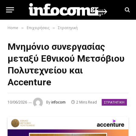
Home
Επιχειρήσεις
Στρατηγική
»
»
Μνημόνιο συνεργασίας
μεταξύ Εθνικού Μετσόβιου
Πολυτεχνείου και
Accenture
10/06/2026
By
infocom
2 Mins Read
ΣΤΡΑΤΗΓΙΚΉ