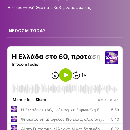
Η «Στρογγυλή Θεά» της Κυβερνοασφάλειας
INFOCOM TODAY