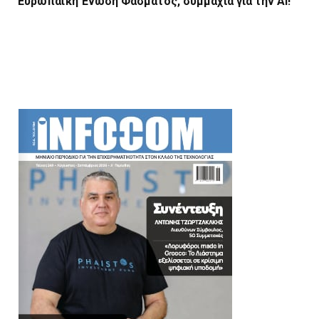
Ευρωπαϊκή Ένωση Φάσματος, συμμαχία για την AI!