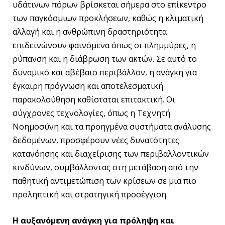
υδάτινων πόρων βρίσκεται σήμερα στο επίκεντρο
των παγκόσμιων προκλήσεων, καθώς η κλιματική
αλλαγή και η ανθρώπινη δραστηριότητα
επιδεινώνουν φαινόμενα όπως οι πλημμύρες, η
ρύπανση και η διάβρωση των ακτών. Σε αυτό το
δυναμικό και αβέβαιο περιβάλλον, η ανάγκη για
έγκαιρη πρόγνωση και αποτελεσματική
παρακολούθηση καθίσταται επιτακτική. Οι
σύγχρονες τεχνολογίες, όπως η Τεχνητή
Νοημοσύνη και τα προηγμένα συστήματα ανάλυσης
δεδομένων, προσφέρουν νέες δυνατότητες
κατανόησης και διαχείρισης των περιβαλλοντικών
κινδύνων, συμβάλλοντας στη μετάβαση από την
παθητική αντιμετώπιση των κρίσεων σε μια πιο
προληπτική και στρατηγική προσέγγιση.
Η αυξανόμενη ανάγκη για πρόληψη και