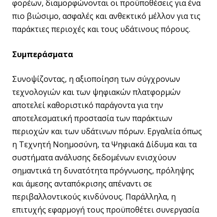
φορέων, διαμορφώνονται οι προϋποθέσεις για ένα
πιο βιώσιμο, ασφαλές και ανθεκτικό μέλλον για τις
παράκτιες περιοχές και τους υδάτινους πόρους.
Συμπεράσματα
Συνοψίζοντας, η αξιοποίηση των σύγχρονων
τεχνολογιών και των ψηφιακών πλατφορμών
αποτελεί καθοριστικό παράγοντα για την
αποτελεσματική προστασία των παράκτιων
περιοχών και των υδάτινων πόρων. Εργαλεία όπως
η Τεχνητή Νοημοσύνη, τα Ψηφιακά Δίδυμα και τα
συστήματα ανάλυσης δεδομένων ενισχύουν
σημαντικά τη δυνατότητα πρόγνωσης, πρόληψης
και άμεσης ανταπόκρισης απέναντι σε
περιβαλλοντικούς κινδύνους. Παράλληλα, η
επιτυχής εφαρμογή τους προϋποθέτει συνεργασία