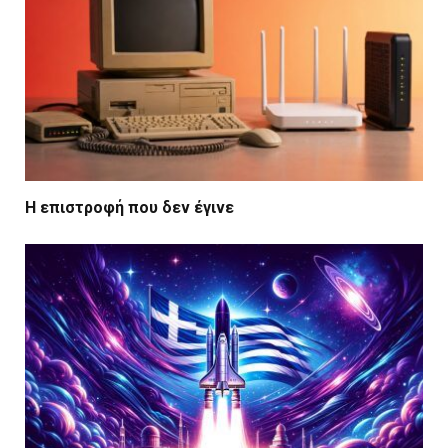
Η επιστροφή που δεν έγινε