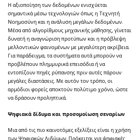
Η αξιοποίηση των δεδομένων ενισχύεται
σημαντικά μέσω τεχνολογιών όπως η Τεχνητή
Νοημοσύνη και η ανάλυση μεγάλων δεδομένων.
Μέσα από αλγορίθμους μηχανικής μάθησης, γίνεται
δυνατή η αναγνώριση προτύπων και η πρόβλεψη
μελλοντικών φαινομένων με μεγαλύτερη ακρίβεια.
Για παράδειγμα, τα συστήματα αυτά μπορούν να
προβλέπουν πλημμυρικά επεισόδια ή να
εντοπίζουν πηγές ρύπανσης πριν αυτές πάρουν
μεγάλες διαστάσεις. Με αυτόν τον τρόπο, οι
αρμόδιοι φορείς αποκτούν πολύτιμο χρόνο, ώστε
να δράσουν προληπτικά.
Ψηφιακά δίδυμα και προσομοίωση σεναρίων
Μια από τις πιο καινοτόμες εξελίξεις είναι η χρήση
των Ψηφιακών Διδύμων. Πρόκειται για ψηφιακές