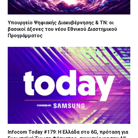
Υπουργείο Ψηφιακής Διακυβέρνησης & ΤΝ: οι
βασικοί άξονες του νέου Εθνικού Διαστημικού
Προγράμματος
Infocom Today #179: Η Ελλάδα στο 6G, πρόταση για