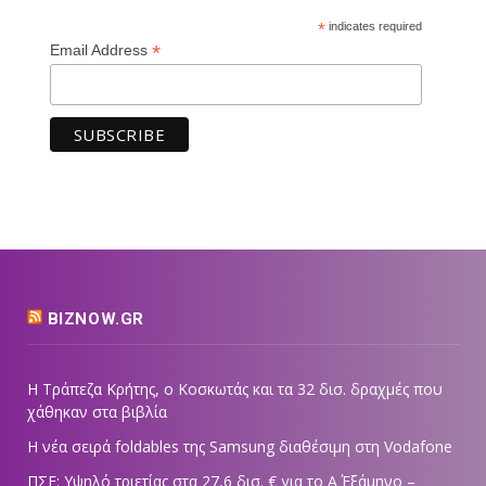
*
indicates required
*
Email Address
BIZNOW.GR
Η Τράπεζα Κρήτης, ο Κοσκωτάς και τα 32 δισ. δραχμές που
χάθηκαν στα βιβλία
Η νέα σειρά foldables της Samsung διαθέσιμη στη Vodafone
ΠΣΕ: Υψηλό τριετίας στα 27,6 δισ. € για το Α΄ Εξάμηνο –