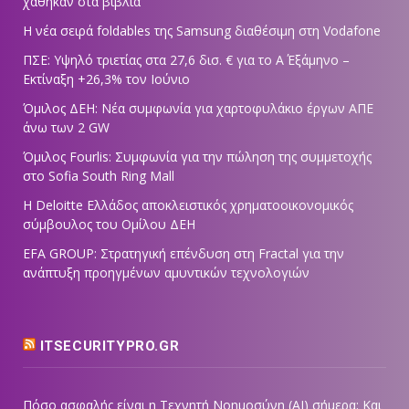
χάθηκαν στα βιβλία
Η νέα σειρά foldables της Samsung διαθέσιμη στη Vodafone
ΠΣΕ: Υψηλό τριετίας στα 27,6 δισ. € για το Α΄ Εξάμηνο –
Εκτίναξη +26,3% τον Ιούνιο
Όμιλος ΔΕΗ: Νέα συμφωνία για χαρτοφυλάκιο έργων ΑΠΕ
άνω των 2 GW
Όμιλος Fourlis: Συμφωνία για την πώληση της συμμετοχής
στο Sofia South Ring Mall
Η Deloitte Ελλάδος αποκλειστικός χρηματοοικονομικός
σύμβουλος του Ομίλου ΔΕΗ
EFA GROUP: Στρατηγική επένδυση στη Fractal για την
ανάπτυξη προηγμένων αμυντικών τεχνολογιών
ITSECURITYPRO.GR
Πόσο ασφαλής είναι η Τεχνητή Νοημοσύνη (AI) σήμερα; Και