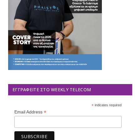
ΕΓΓΡΑΦΕΊΤΕ ΣΤΟ WEEKLY TELECOM
*
indicates required
*
Email Address