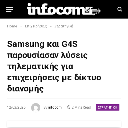
Home
Επιχειρήσεις
Στρατηγική
»
»
Samsung και G4S
παρουσίασαν λύσεις
τηλεματικής για
επιχειρήσεις με δίκτυο
διανομής
12/03/2026
By
infocom
2 Mins Read
ΣΤΡΑΤΗΓΙΚΉ