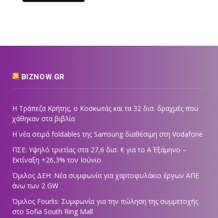
BIZNOW.GR
Η Τράπεζα Κρήτης, ο Κοσκωτάς και τα 32 δισ. δραχμές που
χάθηκαν στα βιβλία
Η νέα σειρά foldables της Samsung διαθέσιμη στη Vodafone
ΠΣΕ: Υψηλό τριετίας στα 27,6 δισ. € για το Α΄ Εξάμηνο –
Εκτίναξη +26,3% τον Ιούνιο
Όμιλος ΔΕΗ: Νέα συμφωνία για χαρτοφυλάκιο έργων ΑΠΕ
άνω των 2 GW
Όμιλος Fourlis: Συμφωνία για την πώληση της συμμετοχής
στο Sofia South Ring Mall