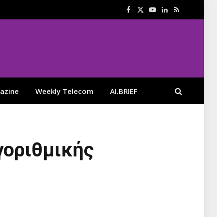
Facebook
X
YouTube
LinkedIn
RSS
(Twitter)
azine
Weekly Telecom
AI.BRIEF
γοριθμικής