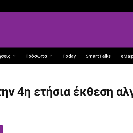
ήσεις
Πρόσωπα
Today
SmartTalks
eMag
την 4η ετήσια έκθεση αλ