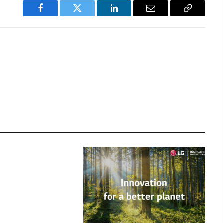
Facebook
Twitter
LinkedIn
Email
Copy
Link