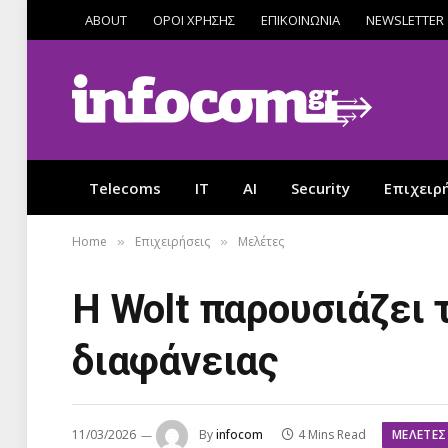
ABOUT
ΟΡΟΙ ΧΡΗΣΗΣ
ΕΠΙΚΟΙΝΩΝΙΑ
NEWSLETTER
Telecoms
IT
AI
Security
Επιχειρ
Home
Επιχειρήσεις
Μελέτες
»
»
Η Wolt παρουσιάζει 
διαφάνειας
ΜΕΛΈΤΕΣ
11/03/2026
By
infocom
4 Mins Read