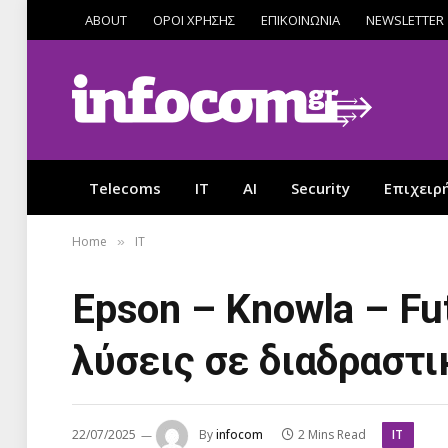
ABOUT
ΟΡΟΙ ΧΡΗΣΗΣ
ΕΠΙΚΟΙΝΩΝΙΑ
NEWSLETTER
Telecoms
IT
AI
Security
Επιχειρ
Home
IT
»
Epson – Knowla – Fu
λύσεις σε διαδραστ
IT
22/07/2025
By
infocom
2 Mins Read