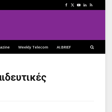
Facebook
X
YouTube
LinkedIn
RSS
(Twitter)
azine
Weekly Telecom
AI.BRIEF
αιδευτικές