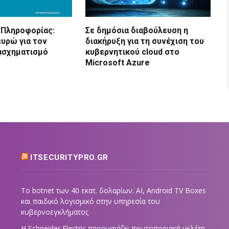
 Πληροφορίας:
Σε δημόσια διαβούλευση η
 ευρώ για τον
διακήρυξη για τη συνέχιση του
ασχηματισμό
κυβερνητικού cloud στο
Microsoft Azure
ITSECURITYPRO.GR
Το botnet των 40 εκατ. δολαρίων: AI, Android TV Boxes
και παιδικό λογισμικό στην υπηρεσία του
κυβερνοεγκλήματος
Η Schneider Electric παρουσιάζει πρωτοποριακή μελέτη