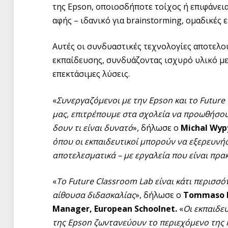
της Epson, οποιοσδήποτε τοίχος ή επιφάνει
αφής – ιδανικό για brainstorming, ομαδικές
Αυτές οι συνδυαστικές τεχνολογίες αποτελ
εκπαίδευσης, συνδυάζοντας ισχυρό υλικό με
επεκτάσιμες λύσεις.
«
Συνεργαζόμενοι με την
Epson
και το
Future
μας, επιτρέπουμε στα σχολεία να προωθήσουν
δουν τι είναι δυνατό
», δήλωσε ο
Michal
Wyp
όπου οι εκπαιδευτικοί μπορούν να εξερευνή
αποτελεσματικά – με εργαλεία που είναι πρακ
«
Το Future Classroom Lab είναι κάτι περισσό
αίθουσα διδασκαλίας
», δήλωσε ο
Tommaso D
Manager, European Schoolnet.
«
Οι εκπαιδε
της Epson ζωντανεύουν το περιεχόμενο της 