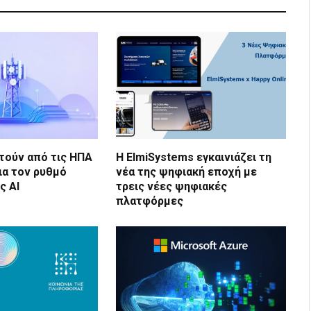
τούν από τις ΗΠΑ
Η ElmiSystems εγκαινιάζει τη
ια τον ρυθμό
νέα της ψηφιακή εποχή με
ς AI
τρεις νέες ψηφιακές
πλατφόρμες