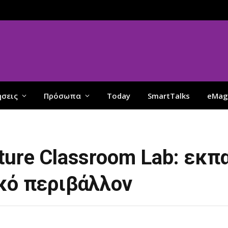
ήσεις
Πρόσωπα
Today
SmartTalks
eMag
ture Classroom Lab: εκπ
ικό περιβάλλον