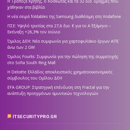
Η Τράπεζα Κρήτης, ο Κοσκωτάς και τα 32 δισ. δραχμές που
χάθηκαν στα βιβλία
Η νέα σειρά foldables της Samsung διαθέσιμη στη Vodafone
ΠΣΕ: Υψηλό τριετίας στα 27,6 δισ. € για το Α΄ Εξάμηνο –
Εκτίναξη +26,3% τον Ιούνιο
Όμιλος ΔΕΗ: Νέα συμφωνία για χαρτοφυλάκιο έργων ΑΠΕ
άνω των 2 GW
Όμιλος Fourlis: Συμφωνία για την πώληση της συμμετοχής
στο Sofia South Ring Mall
Η Deloitte Ελλάδος αποκλειστικός χρηματοοικονομικός
σύμβουλος του Ομίλου ΔΕΗ
EFA GROUP: Στρατηγική επένδυση στη Fractal για την
ανάπτυξη προηγμένων αμυντικών τεχνολογιών
ITSECURITYPRO.GR