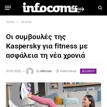
Home
Security
»
Οι συμβουλές της
Kaspersky για fitness με
ασφάλεια τη νέα χρονιά
07/01/2025
By
infocom
4 Mins Read
SECURITY