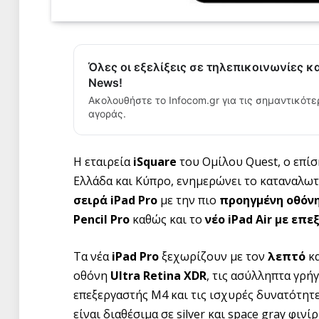
Όλες οι εξελίξεις σε τηλεπικοινωνίες κ
News!
Ακολουθήστε το Infocom.gr για τις σημαντικότε
αγοράς.
Η εταιρεία
iSquare
του Ομίλου Quest, o επί
Ελλάδα και Κύπρο, ενημερώνει το καταναλωτ
σειρά
iPad
Pro
με την πιο
προηγμένη οθόν
Pencil
Pro
καθώς και το
νέο
iPad
Air
με επε
Τα νέα
iPad
Pro
ξεχωρίζουν με τον
λεπτό
κ
οθόνη
Ultra
Retina
XDR
, τις ασύλληπτα γρή
επεξεργαστής Μ4 και τις ισχυρές δυνατότητ
είναι διαθέσιμα σε silver και space gray φινί