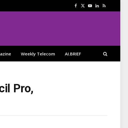
Facebook
X
YouTube
LinkedIn
RSS
(Twitter)
azine
Weekly Telecom
AI.BRIEF
il Pro,