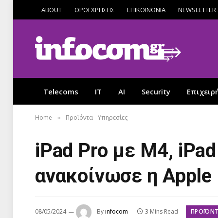
ABOUT
ΟΡΟΙ ΧΡΗΣΗΣ
ΕΠΙΚΟΙΝΩΝΙΑ
NEWSLETTER
Telecoms
IT
AI
Security
Επιχειρ
Home
Προϊόντα - Υπηρεσίες
»
iPad Pro με Μ4, iPad 
ανακοίνωσε η Apple
ΠΡΟΪΌΝΤ
08/05/2024
By
infocom
3 Mins Read