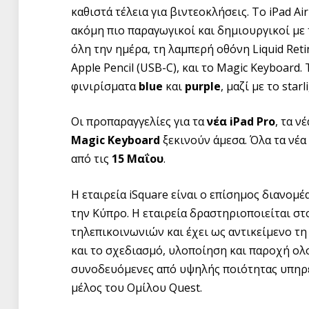
καθιστά τέλεια για βιντεοκλήσεις. Tο iPad Ai
ακόμη πιο παραγωγικοί και δημιουργικοί με
όλη την ημέρα, τη λαμπερή οθόνη Liquid Retin
Apple Pencil (USB-C), και το Magic Keyboard.
φινιρίσματα
blue
και
purple
, μαζί με το starl
Οι προπαραγγελίες για τα
νέα
iPad
Pro
, τα ν
Magic
Keyboard
ξεκινούν άμεσα. Όλα τα νέα
από τις
15 Μαΐου
.
Η εταιρεία iSquare είναι ο επίσημος διανομ
την Κύπρο. Η εταιρεία δραστηριοποιείται σ
τηλεπικοινωνιών και έχει ως αντικείμενο τ
και το σχεδιασμό, υλοποίηση και παροχή ο
συνοδευόμενες από υψηλής ποιότητας υπηρεσ
μέλος του Ομίλου Quest.