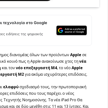
αι τεχνολογία στο Google
ρες ειδήσεις της ψηφιακής
σημος διανομέας όλων των προϊόντων
Apple
σε
ικό κοινό πως η Apple ανακοίνωσε χτες τη
νέα
η
και τον
νέο
επεξεργαστή Μ4
, το νέο
Apple
ξεργαστή Μ2
για ακόμα ισχυρότερες επιδόσεις.
αι
ελαφρύ
σχεδιασμό τους, την πρωτοποριακή
γορες επιδόσεις που τους παρέχει ο νέος
ες Τεχνητής Νοημοσύνης. Τα νέα iPad Pro Θα
ρισμα και σε δύο μεγέθη στις 11 και 13 ίντσες. Και