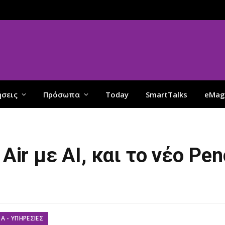
ήσεις
Πρόσωπα
Today
SmartTalks
eMag
Air με ΑΙ, και το νέο Penc
Α - ΥΠΗΡΕΣΊΕΣ