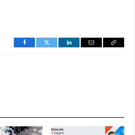
Facebook
Twitter
LinkedIn
Email
Copy
Link