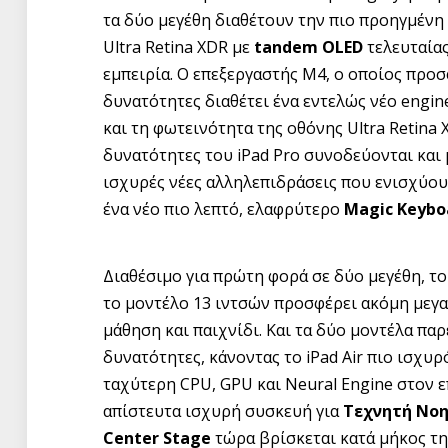
τα δύο μεγέθη διαθέτουν την πιο προηγμέν
Ultra Retina XDR με
tandem
OLED
τελευταίας
εμπειρία. Ο επεξεργαστής M4, ο οποίος προσ
δυνατότητες διαθέτει ένα εντελώς νέο engin
και τη φωτεινότητα της οθόνης Ultra Retina
δυνατότητες του iPad Pro συνοδεύονται και 
ισχυρές νέες αλληλεπιδράσεις που ενισχύουν
ένα νέο πιο λεπτό, ελαφρύτερο
Magic Keybo
Διαθέσιμο για πρώτη φορά σε δύο μεγέθη, τ
το μοντέλο 13 ιντσών προσφέρει ακόμη μεγα
μάθηση και παιχνίδι. Και τα δύο μοντέλα πα
δυνατότητες, κάνοντας το iPad Air πιο ισχυ
ταχύτερη CPU, GPU και Neural Engine στον επ
απίστευτα ισχυρή συσκευή για
Τεχνητή Νο
Center Stage
τώρα βρίσκεται κατά μήκος της