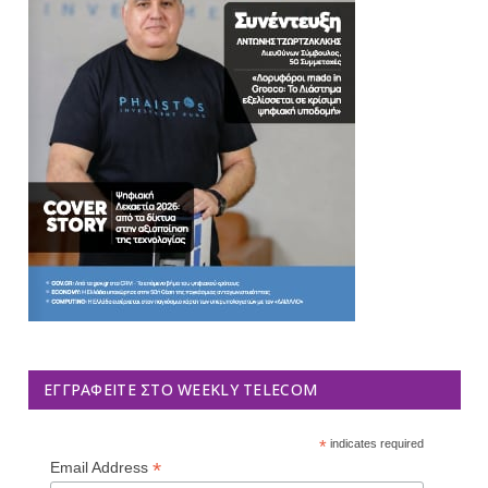
ΕΓΓΡΑΦΕΊΤΕ ΣΤΟ WEEKLY TELECOM
*
indicates required
*
Email Address