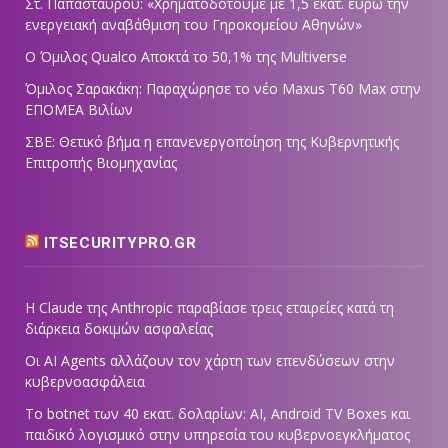
Στ. Παπασταύρου: «Χρηματοδοτούμε με 1,5 εκατ. ευρώ την
ενεργειακή αναβάθμιση του Γηροκομείου Αθηνών»
Ο Όμιλος Qualco Αποκτά το 50,1% της Multiverse
Όμιλος Σαρακάκη: Παραχώρησε το νέο Maxus T60 Max στην
ΕΠΟΜΕΑ Βιλίων
ΣΒΕ: Θετικό βήμα η επανενεργοποίηση της Κυβερνητικής
Επιτροπής Βιομηχανίας
ITSECURITYPRO.GR
Η Claude της Anthropic παραβίασε τρεις εταιρείες κατά τη
διάρκεια δοκιμών ασφαλείας
Οι AI Agents αλλάζουν τον χάρτη των επενδύσεων στην
κυβερνοασφάλεια
Το botnet των 40 εκατ. δολαρίων: AI, Android TV Boxes και
παιδικό λογισμικό στην υπηρεσία του κυβερνοεγκλήματος