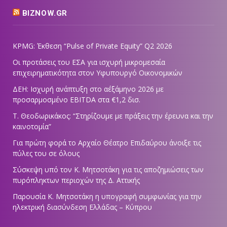
BIZNOW.GR
KPMG: Έκθεση “Pulse of Private Equity” Q2 2026
Οι προτάσεις του ΕΣΑ για ισχυρή μικρομεσαία
επιχειρηματικότητα στον Υφυπουργό Οικονομικών
ΔΕΗ: Ισχυρή ανάπτυξη στο α΄εξάμηνο 2026 με
προσαρμοσμένο EBITDA στα €1,2 δισ.
Τ. Θεοδωρικάκος: “Στηρίζουμε με πράξεις την έρευνα και την
καινοτομία”
Για πρώτη φορά το Αρχαίο Θέατρο Επιδαύρου άνοιξε τις
πύλες του σε όλους
Σύσκεψη υπό τον Κ. Μητσοτάκη για τις αποζημιώσεις των
πυρόπληκτων περιοχών της Δ. Αττικής
Παρουσία Κ. Μητσοτάκη η υπογραφή συμφωνίας για την
ηλεκτρική διασύνδεση Ελλάδας – Κύπρου