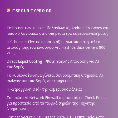
ITSECURITYPRO.GR
Το botnet των 40 εκατ. δολαρίων: AI, Android TV Boxes και
παιδικό λογισμικό στην υπηρεσία του κυβερνοεγκλήματος
Η Schneider Electric παρουσιάζει πρωτοποριακή μελέτη
αξιολόγησης του κινδύνου Arc Flash σε data centers 800
VDC,
Direct Liquid Cooling – Ψύξη Υψηλής Απόδοσης για AI
Υποδομές
Το κυβερνοέγκλημα γίνεται συνδρομητική υπηρεσία: AI,
malware και υποδομές «ως υπηρεσία»
Η «Στρογγυλή Θεά» της Κυβερνοασφάλειας
Tο πρώτο AI Network Firewall παρουσιάζει η Check Point,
για προστασία από τα “τυφλά σημεία” της Τεχνητής
Νοημοσύνης
Fortinet Security Day Greece 2026 | 16 Σεπτεμβρίου στο