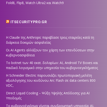
Fold8, Flip8, Watch Ultra2 και Watch9
ITSECURITYPRO.GR
Η Claude της Anthropic παραβίασε τρεις εταιρείες κατά τη
διάρκεια δοκιμών ασφαλείας
Οι AI Agents αλλάζουν τον χάρτη των επενδύσεων στην
κυβερνοασφάλεια
Το botnet των 40 εκατ. δολαρίων: AI, Android TV Boxes και
παιδικό λογισμικό στην υπηρεσία του κυβερνοεγκλήματος
Η Schneider Electric παρουσιάζει πρωτοποριακή μελέτη
αξιολόγησης του κινδύνου Arc Flash σε data centers 800
VDC,
Direct Liquid Cooling – Ψύξη Υψηλής Απόδοσης για AI
Υποδομές
Το κυβερνοέγκλημα γίνεται συνδρομητική υπηρεσία: AI,