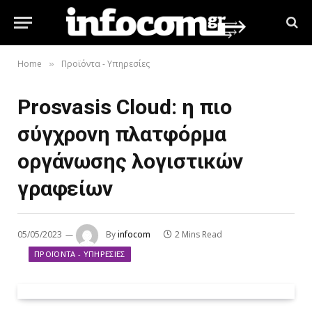
Home
Προϊόντα - Υπηρεσίες
»
Prosvasis Cloud: η πιο
σύγχρονη πλατφόρμα
οργάνωσης λογιστικών
γραφείων
05/05/2023
By
infocom
2 Mins Read
ΠΡΟΪΌΝΤΑ - ΥΠΗΡΕΣΊΕΣ