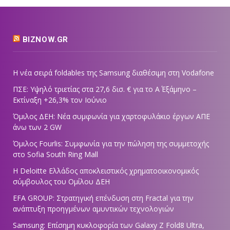
BIZNOW.GR
Η νέα σειρά foldables της Samsung διαθέσιμη στη Vodafone
ΠΣΕ: Υψηλό τριετίας στα 27,6 δισ. € για το Α΄ Εξάμηνο –
Εκτίναξη +26,3% τον Ιούνιο
Όμιλος ΔΕΗ: Νέα συμφωνία για χαρτοφυλάκιο έργων ΑΠΕ
άνω των 2 GW
Όμιλος Fourlis: Συμφωνία για την πώληση της συμμετοχής
στο Sofia South Ring Mall
Η Deloitte Ελλάδος αποκλειστικός χρηματοοικονομικός
σύμβουλος του Ομίλου ΔΕΗ
EFA GROUP: Στρατηγική επένδυση στη Fractal για την
ανάπτυξη προηγμένων αμυντικών τεχνολογιών
Samsung: Επίσημη κυκλοφορία των Galaxy Z Fold8 Ultra,