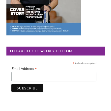
ΕΓΓΡΑΦΕΊΤΕ ΣΤΟ WEEKLY TELECOM
*
indicates required
*
Email Address