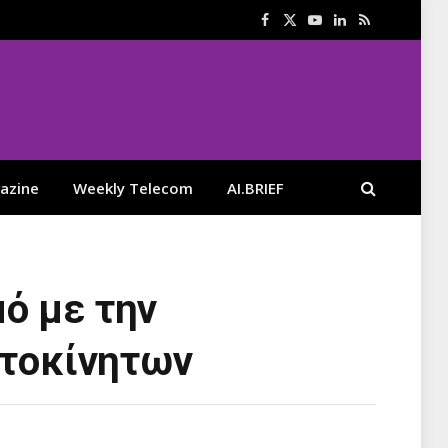
Facebook
X
YouTube
LinkedIn
RSS
(Twitter)
azine
Weekly Telecom
AI.BRIEF
ό με την
υτοκίνητων