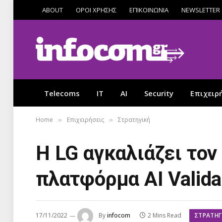
ABOUT
ΟΡΟΙ ΧΡΗΣΗΣ
ΕΠΙΚΟΙΝΩΝΙΑ
NEWSLETTER
Telecoms
IT
AI
Security
Επιχειρ
Home
Επιχειρήσεις
Στρατηγική
»
»
Η LG αγκαλιάζει το
πλατφόρμα AI Valida
ΣΤΡΑΤΗΓ
17/11/2022
By
infocom
2 Mins Read