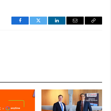
Facebook
Twitter
LinkedIn
Email
Copy
Link