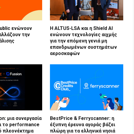
Public ενώνουν
Η ALTUS-LSA και η Shield AI
 αλλάζουν την
ενώνουν τεχνολογίες αιχμής
άλισης
για την επόμενη γενιά μη
επανδρωμένων συστημάτων
αεροσκαφών
ion: μια συνεργασία
BestPrice & Ferryscanner: η
ι το performance
έξυπνη έρευνα αγοράς βάζει
ό πλεονέκτημα
πλώρη για τα ελληνικά νησιά