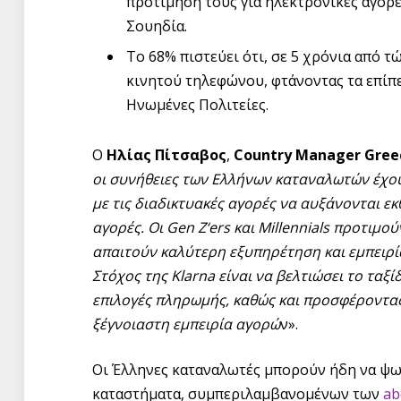
προτίμηση τους για ηλεκτρονικές αγορέ
Σουηδία.
Το 68% πιστεύει ότι, σε 5 χρόνια από τ
κινητού τηλεφώνου, φτάνοντας τα επίπε
Ηνωμένες Πολιτείες.
Ο
Ηλίας Πίτσαβος
,
Country
Manager
Gree
οι συνήθειες των Ελλήνων καταναλωτών έχουν
με τις διαδικτυακές αγορές να αυξάνονται εκ
αγορές. Οι
Gen
Z
‘
ers
και
Millennials
προτιμούν
απαιτούν καλύτερη εξυπηρέτηση και εμπειρί
Στόχος της
Klarna
είναι να βελτιώσει το ταξ
επιλογές πληρωμής, καθώς και προσφέροντας
ξέγνοιαστη εμπειρία αγορώ
ν».
Οι Έλληνες καταναλωτές μπορούν ήδη να ψων
καταστήματα, συμπεριλαμβανομένων των
ab