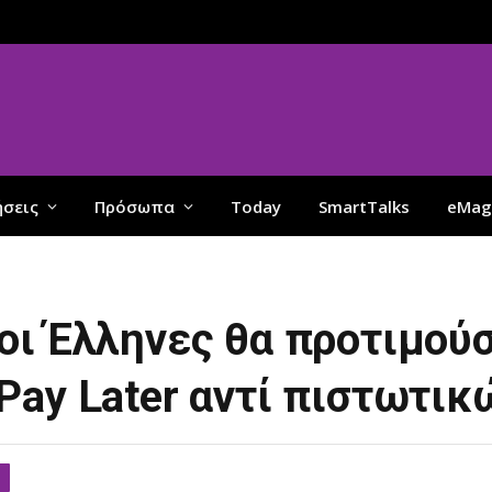
ήσεις
Πρόσωπα
Today
SmartTalks
eMag
οι Έλληνες θα προτιμού
Pay Later αντί πιστωτι