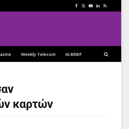
Facebook
X
YouTube
LinkedIn
RSS
(Twitter)
azine
Weekly Telecom
AI.BRIEF
σαν
κών καρτών