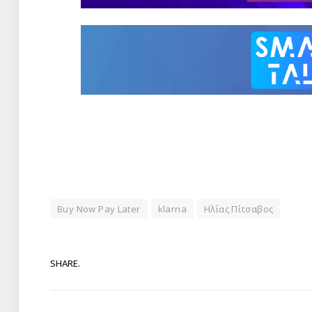
Buy Now Pay Later
klarna
Ηλίας Πίτσαβος
SHARE.