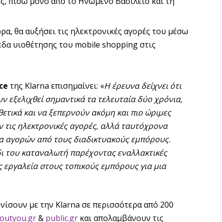
ς, πίσω μόνο από το Ηνωμένο Βασίλειο και τη
ώρα, θα αυξήσει τις ηλεκτρονικές αγορές του μέσω
δα υιοθέτησης του mobile shopping στις
ce
της Klarna επισημαίνει: «
Η έρευνα δείχνει ότι
 εξελιχθεί σημαντικά τα τελευταία δύο χρόνια,
θετικά και να ξεπερνούν ακόμη και πιο ώριμες
 τις ηλεκτρονικές αγορές, αλλά ταυτόχρονα
α αγορών από τους διαδικτυακούς εμπόρους.
ίδι του καταναλωτή παρέχοντας εναλλακτικές
 εργαλεία στους τοπικούς εμπόρους για μια
ίσουν με την Klarna σε περισσότερα από 200
outyou.gr
&
public.gr
και απολαμβάνουν τις