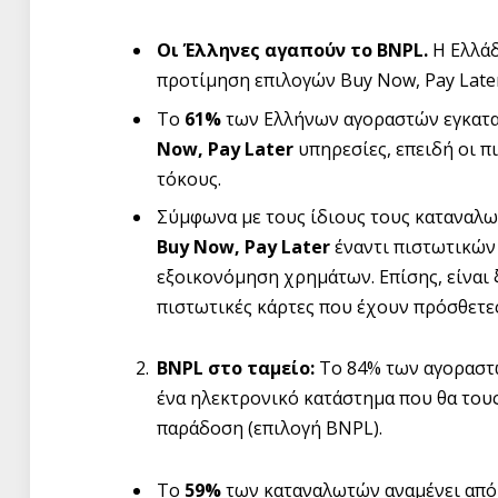
Οι Έλληνες αγαπούν το
BNPL
.
Η Ελλάδ
προτίμηση επιλογών Buy Now, Pay Late
Το
61%
των Ελλήνων αγοραστών εγκαταλ
Now
,
Pay
Later
υπηρεσίες, επειδή οι π
τόκους.
Σύμφωνα με τους ίδιους τους καταναλωτ
Buy
Now
,
Pay
Later
έναντι πιστωτικών 
εξοικονόμηση χρημάτων. Επίσης, είναι 
πιστωτικές κάρτες που έχουν πρόσθετες
BNPL
στο ταμείο:
Το 84% των αγοραστώ
ένα ηλεκτρονικό κατάστημα που θα του
παράδοση (επιλογή BNPL).
Το
59%
των καταναλωτών αναμένει από 