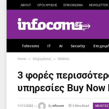
ABOUT
ΟΡΟΙ ΧΡΗΣΗΣ
ΕΠΙΚΟΙΝΩΝΙΑ
NEWSLETTER
Telecoms
IT
AI
Security
Επιχειρ
Home
Επιχειρήσεις
Μελέτες
»
»
3 φορές περισσότερ
υπηρεσίες Buy Now 
ΜΕΛΈΤΕΣ
11/11/2022
By
infocom
3 Mins Read