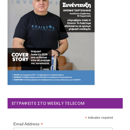
ΕΓΓΡΑΦΕΊΤΕ ΣΤΟ WEEKLY TELECOM
*
indicates required
*
Email Address