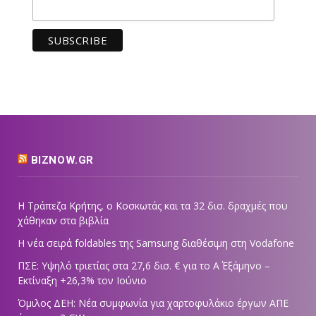
BIZNOW.GR
Η Τράπεζα Κρήτης, ο Κοσκωτάς και τα 32 δισ. δραχμές που
χάθηκαν στα βιβλία
Η νέα σειρά foldables της Samsung διαθέσιμη στη Vodafone
ΠΣΕ: Υψηλό τριετίας στα 27,6 δισ. € για το Α΄ Εξάμηνο –
Εκτίναξη +26,3% τον Ιούνιο
Όμιλος ΔΕΗ: Νέα συμφωνία για χαρτοφυλάκιο έργων ΑΠΕ