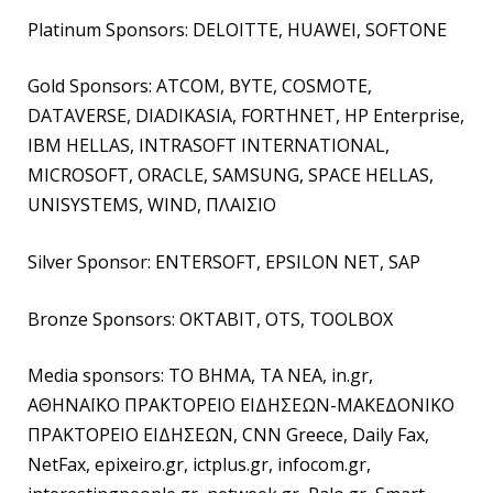
Platinum Sponsors: DELOITTE, HUAWEI, SOFTONE
Gold Sponsors: ATCOM, BYTE, COSMOTE,
DATAVERSE, DIADIKASIA, FORTHNET, HP Enterprise,
IBM HELLAS, INTRASOFT INTERNATIONAL,
MICROSOFT, ORACLE, SAMSUNG, SPACE HELLAS,
UNISYSTEMS, WIND, ΠΛΑΙΣΙΟ
Silver Sponsor: ENTERSOFT, EPSILON NET, SAP
Bronze Sponsors: OKTABIT, OTS, TOOLBOX
Media sponsors: ΤΟ ΒΗΜΑ, ΤΑ ΝΕΑ, in.gr,
ΑΘΗΝΑΪΚΟ ΠΡΑΚΤΟΡΕΙΟ ΕΙΔΗΣΕΩΝ-ΜΑΚΕΔΟΝΙΚΟ
ΠΡΑΚΤΟΡΕΙΟ ΕΙΔΗΣΕΩΝ, CNN Greece, Daily Fax,
NetFax, epixeiro.gr, ictplus.gr, infocom.gr,