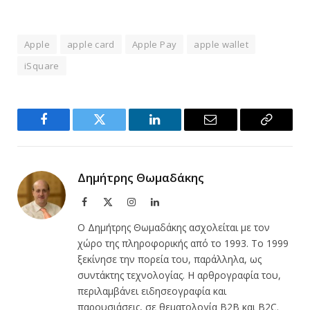
Apple
apple card
Apple Pay
apple wallet
iSquare
Facebook
Twitter
LinkedIn
Email
Copy
Link
Δημήτρης Θωμαδάκης
Facebook
X
Instagram
LinkedIn
(Twitter)
Ο Δημήτρης Θωμαδάκης ασχολείται με τον
χώρο της πληροφορικής από το 1993. Το 1999
ξεκίνησε την πορεία του, παράλληλα, ως
συντάκτης τεχνολογίας. Η αρθρογραφία του,
περιλαμβάνει ειδησεογραφία και
παρουσιάσεις, σε θεματολογία B2B και B2C.