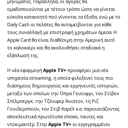
μηνύματος. Παράλληλα, οι αγορές θα
ομαδοποιούνται με τέτοιο τρόπο ώστε να γίνεται
εύκολα κατανοητό πού γίνονται τα έξοδα, ενώ με το
Daily Cash οι πελάτες θα ανταμείβονται για κάθε
τους συναλλαγή με επιστροφή χρημάτων άμεσα. H
Apple Card θα είναι διαθέσιμη στην Αμερική αυτό
το καλοκαίρι και θα ακολουθήσει σταδιακά η
εξάπλωσή της.
H νέα εφαρμογή
Apple
TV
+
προσφέρει μια νέα
υπηρεσία streaming, η οποία φιλοξενεί τους πιο
διάσημους δημιουργούς και ερμηνευτές ιστοριών,
μεταξύ των οποίων την Όπρα Γουϊνφρι, τον Στίβεν
Σπίλμπεργκ, την Τζένιφερ Άνιστον, τη Ριζ
Γουιδερσπούν, τον Στιβ Καρέλ κ.α. παρουσιάζοντας
αποκλειστικά πρωτότυπα shows, ταινίες και
ντοκιμαντέρ. Στην
Apple
TV
+
οι εγγεγραμμένοι