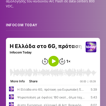
αξιολόγησης του κινδύνου Arc Flash σε data centers 800
VDC,
INFOCOM TODAY