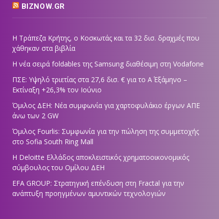
BIZNOW.GR
Η Τράπεζα Κρήτης, ο Κοσκωτάς και τα 32 δισ. δραχμές που
χάθηκαν στα βιβλία
Η νέα σειρά foldables της Samsung διαθέσιμη στη Vodafone
ΠΣΕ: Υψηλό τριετίας στα 27,6 δισ. € για το Α΄ Εξάμηνο –
Εκτίναξη +26,3% τον Ιούνιο
Όμιλος ΔΕΗ: Νέα συμφωνία για χαρτοφυλάκιο έργων ΑΠΕ
άνω των 2 GW
Όμιλος Fourlis: Συμφωνία για την πώληση της συμμετοχής
στο Sofia South Ring Mall
Η Deloitte Ελλάδος αποκλειστικός χρηματοοικονομικός
σύμβουλος του Ομίλου ΔΕΗ
EFA GROUP: Στρατηγική επένδυση στη Fractal για την
ανάπτυξη προηγμένων αμυντικών τεχνολογιών