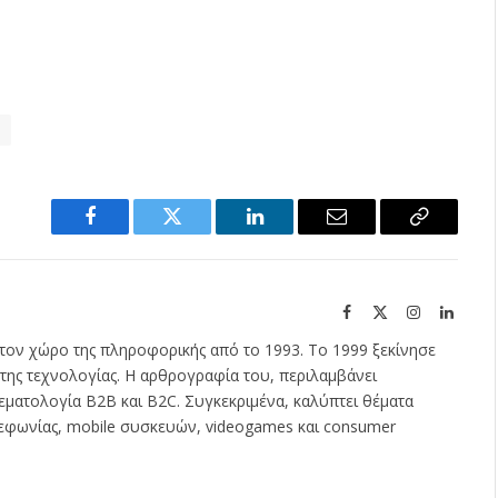
ύ
Facebook
Twitter
LinkedIn
Email
Copy
Link
Facebook
X
Instagram
Linked
(Twitter)
τον χώρο της πληροφορικής από το 1993. Το 1999 ξεκίνησε
της τεχνολογίας. Η αρθρογραφία του, περιλαμβάνει
εματολογία B2B και B2C. Συγκεκριμένα, καλύπτει θέματα
λεφωνίας, mobile συσκευών, videogames και consumer