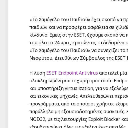
«Το Χαμόγελο του Παιδιού» έχει σκοπό να π
παιδιών και να προσφέρει ασφάλεια σε χιλιά
κίνδυνο. Εμείς στην ESET, έχουμε σκοπό να 
του όλο το 24ωρο , κρατώντας τα δεδομένα 
«Το Χαμόγελο του Παιδιού» να συνεχίζει το
Νεοφύτου, Διευθύνων Σύμβουλος της ESET Mid
Η λύση
ESET Endpoint Antivirus
αποτελεί μία 
ολοκληρωμένη και ισχυρή προστασία Endpoi
και υποστήριξη virtualization, για να εξαλεί
και εικονικές μηχανές. Απελευθερώνει περι
προγράμματα, από τα οποία οι χρήστες εξαρ
παράλληλα μη εξουσιοδοτημένες συσκευές. 
NOD32, με τις λειτουργίες Exploit Blocker κ
εξουδετερώνει όλες τις εξελιγμένες απειλέ