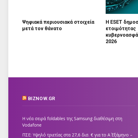
Ψηφιακά περιουσιακά στοιχεία
Η ESET δημοσ
μετά τον θάνατο
ετοιμότητας
κυβερνοασφάλ
2026
BIZNOW.GR
Η νέα σειρά foldables της Samsung διαθέσιμη στη
Vodafone
ΠΣΕ: Υψηλό τριετίας στα 27,6 δισ. € για το Α΄ Εξάμηνο –