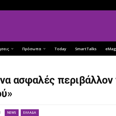
ήσεις
Πρόσωπα
Today
SmartTalks
eMag
να ασφαλές περιβάλλον 
ού»
NEWS
ΕΛΛΆΔΑ
d