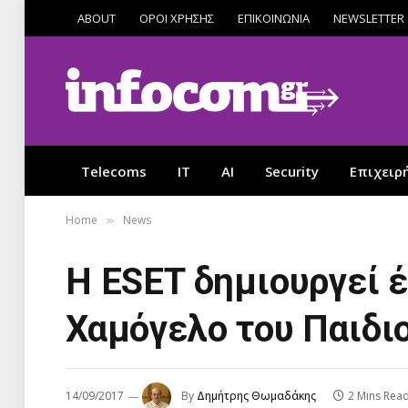
ABOUT
ΟΡΟΙ ΧΡΗΣΗΣ
ΕΠΙΚΟΙΝΩΝΙΑ
NEWSLETTER
Telecoms
IT
AI
Security
Επιχειρ
Home
News
»
Η ESET δημιουργεί έ
Χαμόγελο του Παιδι
14/09/2017
By
Δημήτρης Θωμαδάκης
2 Mins Rea