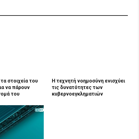
τα στοιχεία του
Η τεχνητή νοημοσύνη ενισχύει
ια να πάρουν
τις δυνατότητες των
νομά του
κυβερνοεγκληματιών