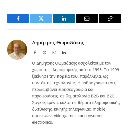
Facebook
Twitter
LinkedIn
Email
Copy
Link
Δημήτρης Θωμαδάκης
Facebook
X
Instagram
LinkedIn
(Twitter)
Ο Δημήτρης Θωμαδάκης ασχολείται με τον
χώρο της πληροφορικής από το 1993. Το 1999
ξεκίνησε την πορεία του, παράλληλα, ως
συντάκτης τεχνολογίας. Η αρθρογραφία του,
περιλαμβάνει ειδησεογραφία και
παρουσιάσεις, σε θεματολογία B2B και B2C.
Συγκεκριμένα, καλύπτει θέματα πληροφορικής,
δικτύωσης, κινητής τηλεφωνίας, mobile
συσκευών, videogames και consumer
electronics.