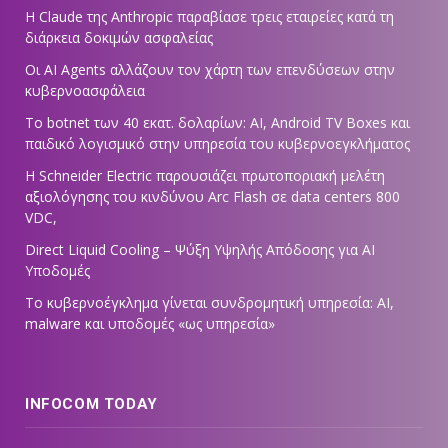
Η Claude της Anthropic παραβίασε τρεις εταιρείες κατά τη
διάρκεια δοκιμών ασφαλείας
Οι AI Agents αλλάζουν τον χάρτη των επενδύσεων στην
κυβερνοασφάλεια
Το botnet των 40 εκατ. δολαρίων: AI, Android TV Boxes και
παιδικό λογισμικό στην υπηρεσία του κυβερνοεγκλήματος
Η Schneider Electric παρουσιάζει πρωτοποριακή μελέτη
αξιολόγησης του κινδύνου Arc Flash σε data centers 800
VDC,
Direct Liquid Cooling – Ψύξη Υψηλής Απόδοσης για AI
Υποδομές
Το κυβερνοέγκλημα γίνεται συνδρομητική υπηρεσία: AI,
malware και υποδομές «ως υπηρεσία»
INFOCOM TODAY