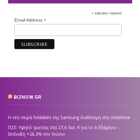
*
indicates required
*
Email Address
BIZNOW.GR
Η νέα σειρά foldables της Samsung διαθέσιμη στη Vodafone
ΠΣΕ: Υψηλό τριετίας στα 27,6 δισ. € για το Α΄ Εξάμηνο –
Εκτίναξη +26,3% τον Ιούνιο