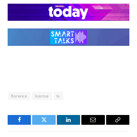
florence
license
tv
Facebook
Twitter
LinkedIn
Email
Copy
Link