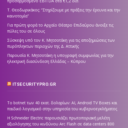
προσαρμοσμένο EBITDA στα €1,2 δισ.
Τ. Θεοδωρικάκος: “Στηρίζουμε με πράξεις την έρευνα και την
καινοτομία”
Για πρώτη φορά το Αρχαίο Θέατρο Επιδαύρου άνοιξε τις
πύλες του σε όλους
Σύσκεψη υπό τον Κ. Μητσοτάκη για τις αποζημιώσεις των
πυρόπληκτων περιοχών της Δ. Αττικής
Παρουσία Κ. Μητσοτάκη η υπογραφή συμφωνίας για την
ηλεκτρική διασύνδεση Ελλάδας – Κύπρου
ITSECURITYPRO.GR
Το botnet των 40 εκατ. δολαρίων: AI, Android TV Boxes και
παιδικό λογισμικό στην υπηρεσία του κυβερνοεγκλήματος
Η Schneider Electric παρουσιάζει πρωτοποριακή μελέτη
αξιολόγησης του κινδύνου Arc Flash σε data centers 800