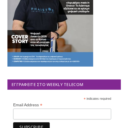
ΕΓΓΡΑΦΕΊΤΕ ΣΤΟ WEEKLY TELECOM
*
indicates required
*
Email Address