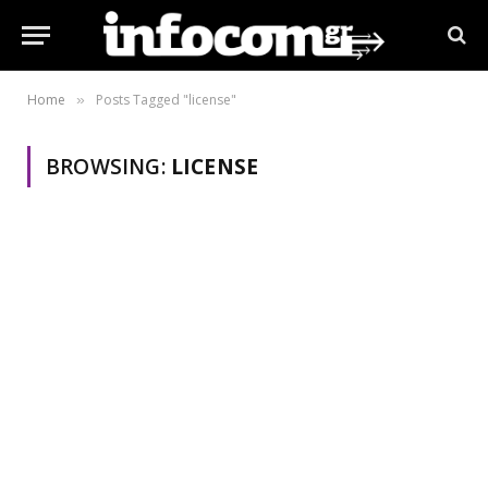
Home
Posts Tagged "license"
»
BROWSING:
LICENSE