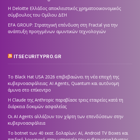
Η Deloitte Ελλάδος αποκλειστικός χρηματοοικονομικός
σύμβουλος του Ομίλου ΔΕΗ
EFA GROUP: Στρατηγική επένδυση στη Fractal για την
ανάπτυξη προηγμένων αμυντικών τεχνολογιών
ITSECURITYPRO.GR
Το Black Hat USA 2026 επιβεβαιώνει τη νέα εποχή της
κυβερνοασφάλειας: AI Agents, Quantum και αυτόνομη
άμυνα στο επίκεντρο
Η Claude της Anthropic παραβίασε τρεις εταιρείες κατά τη
διάρκεια δοκιμών ασφαλείας
Οι AI Agents αλλάζουν τον χάρτη των επενδύσεων στην
κυβερνοασφάλεια
Το botnet των 40 εκατ. δολαρίων: AI, Android TV Boxes και
παιδικό λογισμικό στην υπηρεσία του κυβερνοεγκλήματος