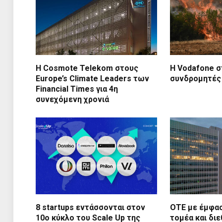
Η Cosmote Telekom στους
Η Vodafone σ
Europe’s Climate Leaders των
συνδρομητές
Financial Times για 4η
συνεχόμενη χρονιά
8 startups εντάσσονται στον
ΟΤΕ με έμφασ
10ο κύκλο του Scale Up της
τομέα και διε