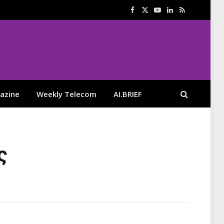
Facebook
X
YouTube
LinkedIn
RSS
(Twitter)
azine
Weekly Telecom
AI.BRIEF
ς