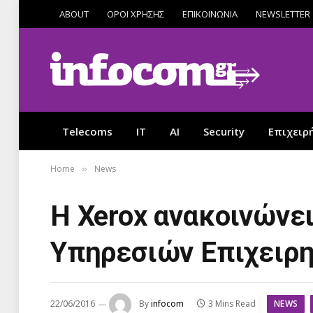
ABOUT
ΟΡΟΙ ΧΡΗΣΗΣ
ΕΠΙΚΟΙΝΩΝΙΑ
NEWSLETTER
Telecoms
IT
AI
Security
Επιχειρ
Home
News
»
Η Xerox ανακοινώνει
Υπηρεσιών Επιχειρ
NEWS
22/06/2016
By
infocom
3 Mins Read