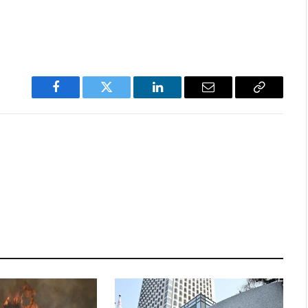
Facebook
Twitter
LinkedIn
Email
Copy
Link