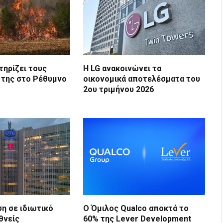
τηρίζει τους
Η LG ανακοινώνει τα
 της στο Ρέθυμνο
οικονομικά αποτελέσματα του
2ου τριμήνου 2026
η σε ιδιωτικό
Ο Όμιλος Qualco αποκτά το
θνείς
60% της Lever Development