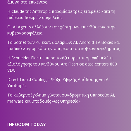
άμυνα στο επίκεντρο
Η Claude της Anthropic παραβίασε τρεις εταιρείες κατά τη
διάρκεια δοκιμών ασφαλείας
Οι AI Agents αλλάζουν τον χάρτη των επενδύσεων στην
κυβερνοασφάλεια
Το botnet των 40 εκατ. δολαρίων: AI, Android TV Boxes και
παιδικό λογισμικό στην υπηρεσία του κυβερνοεγκλήματος
Η Schneider Electric παρουσιάζει πρωτοποριακή μελέτη
αξιολόγησης του κινδύνου Arc Flash σε data centers 800
VDC,
Direct Liquid Cooling – Ψύξη Υψηλής Απόδοσης για AI
Υποδομές
Το κυβερνοέγκλημα γίνεται συνδρομητική υπηρεσία: AI,
malware και υποδομές «ως υπηρεσία»
INFOCOM TODAY