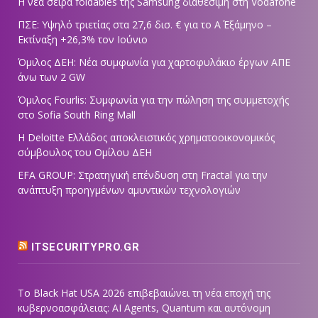
Η νέα σειρά foldables της Samsung διαθέσιμη στη Vodafone
ΠΣΕ: Υψηλό τριετίας στα 27,6 δισ. € για το Α΄ Εξάμηνο –
Εκτίναξη +26,3% τον Ιούνιο
Όμιλος ΔΕΗ: Νέα συμφωνία για χαρτοφυλάκιο έργων ΑΠΕ
άνω των 2 GW
Όμιλος Fourlis: Συμφωνία για την πώληση της συμμετοχής
στο Sofia South Ring Mall
Η Deloitte Ελλάδος αποκλειστικός χρηματοοικονομικός
σύμβουλος του Ομίλου ΔΕΗ
EFA GROUP: Στρατηγική επένδυση στη Fractal για την
ανάπτυξη προηγμένων αμυντικών τεχνολογιών
ITSECURITYPRO.GR
Το Black Hat USA 2026 επιβεβαιώνει τη νέα εποχή της
κυβερνοασφάλειας: AI Agents, Quantum και αυτόνομη