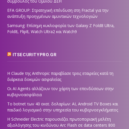
σύμβουλος του Ομίλου ΔΕΗ
EFA GROUP: Στρατηγική επένδυση στη Fractal για την
ανάπτυξη προηγμένων αμυντικών τεχνολογιών
Samsung: Επίσημη κυκλοφορία των Galaxy Z Fold8 Ultra,
Fold8, Flip8, Watch Ultra2 και Watch9
ITSECURITYPRO.GR
Η Claude της Anthropic παραβίασε τρεις εταιρείες κατά τη
διάρκεια δοκιμών ασφαλείας
Οι AI Agents αλλάζουν τον χάρτη των επενδύσεων στην
κυβερνοασφάλεια
Το botnet των 40 εκατ. δολαρίων: AI, Android TV Boxes και
παιδικό λογισμικό στην υπηρεσία του κυβερνοεγκλήματος
Η Schneider Electric παρουσιάζει πρωτοποριακή μελέτη
αξιολόγησης του κινδύνου Arc Flash σε data centers 800